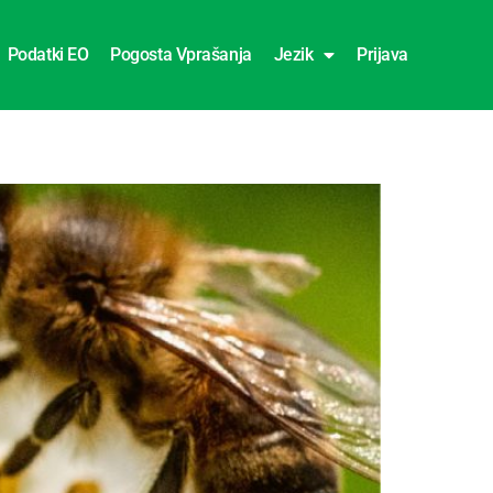
Podatki EO
Pogosta Vprašanja
Jezik
Prijava