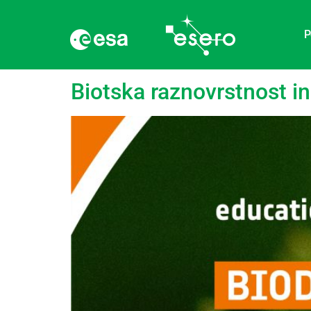
P
Oznaka:
Vrste
Biotska raznovrstnost in