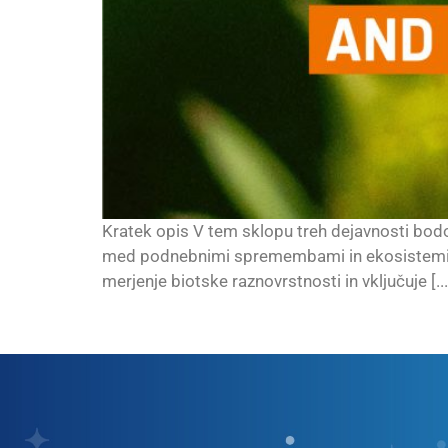
Kratek opis V tem sklopu treh dejavnosti bodo 
med podnebnimi spremembami in ekosistemi. T
merjenje biotske raznovrstnosti in vključuje [...