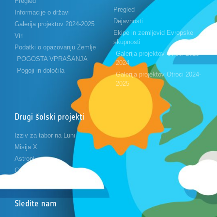
Pregled
Pregled
Informacije o državi
Dejavnosti
Galerija projektov 2024-2025
Ekipe in zemljevid Evropske
Viri
skupnosti
Podatki o opazovanju Zemlje
Galerija projektov Otroci 2023-
POGOSTA VPRAŠANJA
2024
Pogoji in določila
Galerija projektov Otroci 2024-
2025
Drugi šolski projekti
Izziv za tabor na Luni
Misija X
Astropi
Cansat
Sledite nam