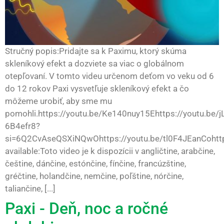
Stručný popis:Pridajte sa k Paximu, ktorý skúma
skleníkový efekt a dozviete sa viac o globálnom
otepľovaní. V tomto videu určenom deťom vo veku od 6
do 12 rokov Paxi vysvetľuje skleníkový efekt a čo
môžeme urobiť, aby sme mu
pomohli.https://youtu.be/Ke140nuy15Ehttps://youtu.be/j
6B4efr8?
si=6Q2CvAseQSXiNQwOhttps://youtu.be/tl0F4JEanCohttp
available:Toto video je k dispozícii v angličtine, arabčine,
češtine, dánčine, estónčine, fínčine, francúzštine,
gréčtine, holandčine, nemčine, poľštine, nórčine,
taliančine, [...]
Paxi - Deň, noc a ročné