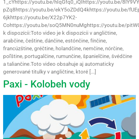
1_cYhttps://youtu.be/hIqGfq0_iQIhttps://youtu.be/8lY9
pZq8https://youtu.be/ekY5oZDdQ4khttps://youtu.be/fUE
6jkhttps://youtu.be/X22p7YK2-
Cohttps://youtu.be/soQ5MN0nuMghttps://youtu.be/pit
k dispozícii:Toto video je k dispozícii v angličtine,
arabčine, češtine, dánčine, estónčine, fínčine,
francúzštine, gréčtine, holandčine, nemčine, nórčine,
poľštine, portugalčine, rumunčine, španielčine, švédčine
a taliančine.Toto video obsahuje aj automaticky
generované titulky v angličtine, ktoré [...]
Paxi - Kolobeh vody