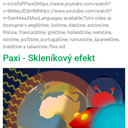
v=IvUxfsPPwxQhttps://www.youtube.com/watch?
v=tbNeyJEIbHMhttps://www.youtube.com/watch?
v=5ee46ea3MusLanguages available:Toto video je
dostupné v angličtine, češtine, dánčine, estónčine,
fínčine, francúzštine, gréčtine, holandčine, nemčine,
nórčine, poľštine, portugalčine, rumunčine, španielčine,
švédčine a taliančine.This vid
Paxi - Skleníkový efekt