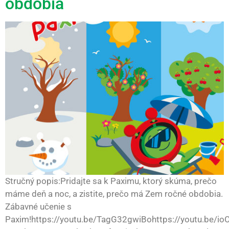
obdobia
Stručný popis:Pridajte sa k Paximu, ktorý skúma, prečo
máme deň a noc, a zistite, prečo má Zem ročné obdobia.
Zábavné učenie s
Paxim!https://youtu.be/TagG32gwiBohttps://youtu.be/io