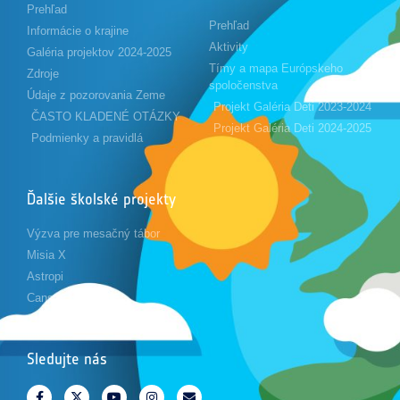
Prehľad
Prehľad
Informácie o krajine
Aktivity
Galéria projektov 2024-2025
Tímy a mapa Európskeho
Zdroje
spoločenstva
Údaje z pozorovania Zeme
Projekt Galéria Deti 2023-2024
ČASTO KLADENÉ OTÁZKY
Projekt Galéria Deti 2024-2025
Podmienky a pravidlá
Ďalšie školské projekty
Výzva pre mesačný tábor
Misia X
Astropi
Cansat
Sledujte nás