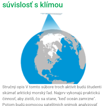
súvislosť s klímou
Stručný opis V tomto súbore troch aktivít budú študenti
skúmať arktický morský ľad. Najprv vykonajú praktickú
činnosť, aby zistili, čo sa stane, "keď oceán zamrzne".
Potom budú pomocou satelitných snímok analyzovať