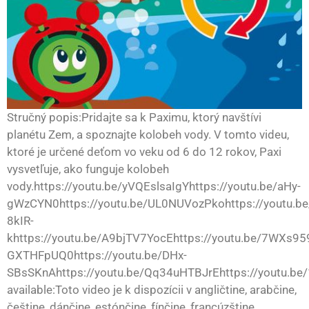
Stručný popis:Pridajte sa k Paximu, ktorý navštívi
planétu Zem, a spoznajte kolobeh vody. V tomto videu,
ktoré je určené deťom vo veku od 6 do 12 rokov, Paxi
vysvetľuje, ako funguje kolobeh
vody.https://youtu.be/yVQEslsaIgYhttps://youtu.be/aHy-
gWzCYN0https://youtu.be/UL0NUVozPkohttps://youtu.be
8kIR-
khttps://youtu.be/A9bjTV7YocEhttps://youtu.be/7WXs959
GXTHFpUQ0https://youtu.be/DHx-
SBsSKnAhttps://youtu.be/Qq34uHTBJrEhttps://youtu.be
available:Toto video je k dispozícii v angličtine, arabčine,
češtine, dánčine, estónčine, fínčine, francúzštine,