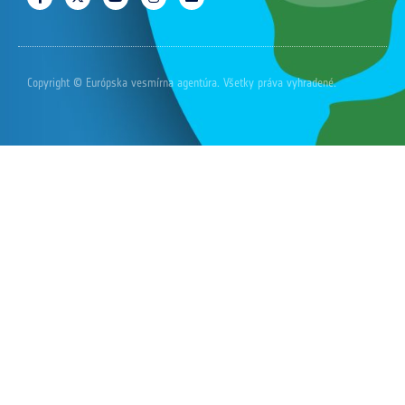
Copyright © Európska vesmírna agentúra. Všetky práva vyhradené.