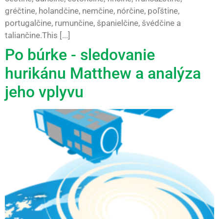
gréčtine, holandčine, nemčine, nórčine, poľštine,
portugalčine, rumunčine, španielčine, švédčine a
taliančine.This [...]
Po búrke - sledovanie
hurikánu Matthew a analýza
jeho vplyvu