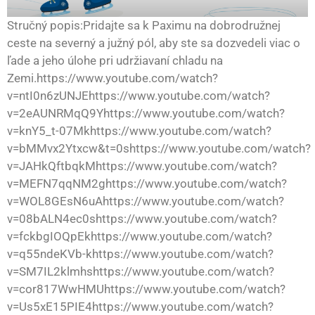
Stručný popis:Pridajte sa k Paximu na dobrodružnej
ceste na severný a južný pól, aby ste sa dozvedeli viac o
ľade a jeho úlohe pri udržiavaní chladu na
Zemi.https://www.youtube.com/watch?
v=ntI0n6zUNJEhttps://www.youtube.com/watch?
v=2eAUNRMqQ9Yhttps://www.youtube.com/watch?
v=knY5_t-07Mkhttps://www.youtube.com/watch?
v=bMMvx2Ytxcw&t=0shttps://www.youtube.com/watch?
v=JAHkQftbqkMhttps://www.youtube.com/watch?
v=MEFN7qqNM2ghttps://www.youtube.com/watch?
v=WOL8GEsN6uAhttps://www.youtube.com/watch?
v=08bALN4ec0shttps://www.youtube.com/watch?
v=fckbgIOQpEkhttps://www.youtube.com/watch?
v=q55ndeKVb-khttps://www.youtube.com/watch?
v=SM7IL2klmhshttps://www.youtube.com/watch?
v=cor817WwHMUhttps://www.youtube.com/watch?
v=Us5xE15PIE4https://www.youtube.com/watch?