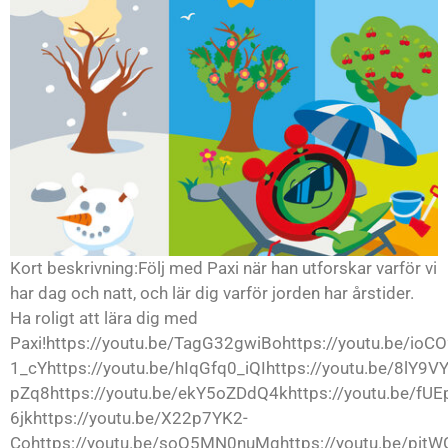
Kort beskrivning:Följ med Paxi när han utforskar varför vi
har dag och natt, och lär dig varför jorden har årstider.
Ha roligt att lära dig med
Paxi!https://youtu.be/TagG32gwiBohttps://youtu.be/ioCO
1_cYhttps://youtu.be/hIqGfq0_iQIhttps://youtu.be/8lY9
pZq8https://youtu.be/ekY5oZDdQ4khttps://youtu.be/fUE
6jkhttps://youtu.be/X22p7YK2-
Cohttps://youtu.be/soQ5MN0nuMghttps://youtu.be/pit