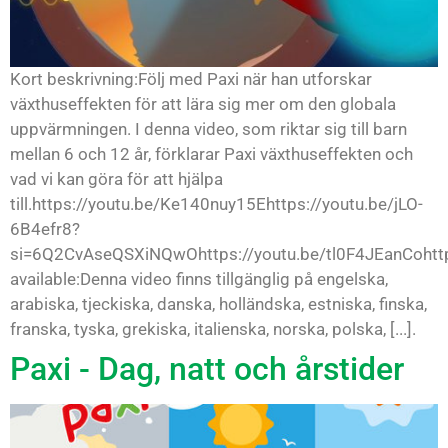
Kort beskrivning:Följ med Paxi när han utforskar
växthuseffekten för att lära sig mer om den globala
uppvärmningen. I denna video, som riktar sig till barn
mellan 6 och 12 år, förklarar Paxi växthuseffekten och
vad vi kan göra för att hjälpa
till.https://youtu.be/Ke140nuy15Ehttps://youtu.be/jLO-
6B4efr8?
si=6Q2CvAseQSXiNQwOhttps://youtu.be/tl0F4JEanCohttp
available:Denna video finns tillgänglig på engelska,
arabiska, tjeckiska, danska, holländska, estniska, finska,
franska, tyska, grekiska, italienska, norska, polska, [...].
Paxi - Dag, natt och årstider