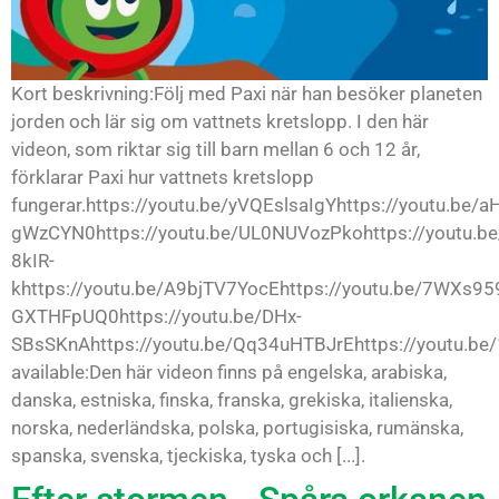
Kort beskrivning:Följ med Paxi när han besöker planeten
jorden och lär sig om vattnets kretslopp. I den här
videon, som riktar sig till barn mellan 6 och 12 år,
förklarar Paxi hur vattnets kretslopp
fungerar.https://youtu.be/yVQEslsaIgYhttps://youtu.be/a
gWzCYN0https://youtu.be/UL0NUVozPkohttps://youtu.be
8kIR-
khttps://youtu.be/A9bjTV7YocEhttps://youtu.be/7WXs959
GXTHFpUQ0https://youtu.be/DHx-
SBsSKnAhttps://youtu.be/Qq34uHTBJrEhttps://youtu.be
available:Den här videon finns på engelska, arabiska,
danska, estniska, finska, franska, grekiska, italienska,
norska, nederländska, polska, portugisiska, rumänska,
spanska, svenska, tjeckiska, tyska och [...].