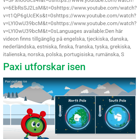
v=6EbRsSJ2LsM&t=0shttps://www.youtube.com/watch?
v=t1QP6gUcEKs&t=0shttps://www.youtube.com/watch?
v=LYI0wU39bcM&t=0shttps://www.youtube.com/watch?
v=LYI0wU39bcM&t=0sLanguages available:Den här
videon finns tillgänglig på engelska, tjeckiska, danska,
nederländska, estniska, finska, franska, tyska, grekiska,
italienska, norska, polska, portugisiska, rumänska, S
Paxi utforskar isen