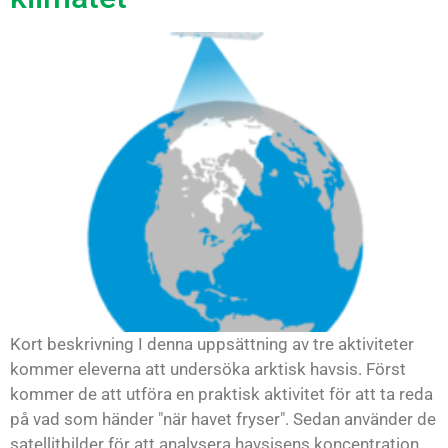
Kort beskrivning I denna uppsättning av tre aktiviteter
kommer eleverna att undersöka arktisk havsis. Först
kommer de att utföra en praktisk aktivitet för att ta reda
på vad som händer "när havet fryser". Sedan använder de
satellitbilder för att analysera havsisens koncentration