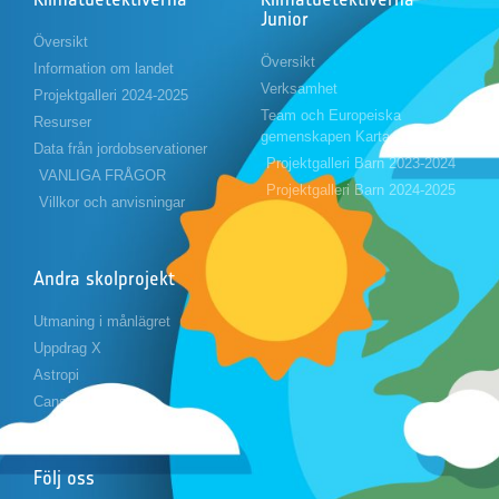
Junior
Översikt
Översikt
Information om landet
Verksamhet
Projektgalleri 2024-2025
Team och Europeiska
Resurser
gemenskapen Karta
Data från jordobservationer
Projektgalleri Barn 2023-2024
VANLIGA FRÅGOR
Projektgalleri Barn 2024-2025
Villkor och anvisningar
Andra skolprojekt
Utmaning i månlägret
Uppdrag X
Astropi
Cansat
Följ oss