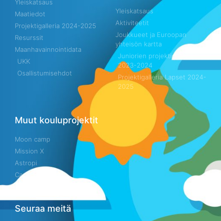
Yleiskatsaus
Yleiskatsaus
Maatiedot
Aktiviteetit
Projektigalleria 2024-2025
Joukkueet ja Euroopan
Resurssit
yhteisön kartta
Maanhavainnointidata
Juniorien projektigalleria
UKK
2023-2024
Osallistumisehdot
Projektigalleria Lapset 2024-
2025
Muut kouluprojektit
Moon camp
Mission X
Astropi
Cansat
Seuraa meitä