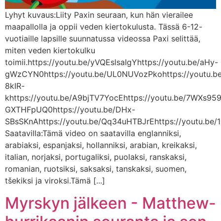
Lyhyt kuvaus:Liity Paxin seuraan, kun hän vierailee
maapallolla ja oppii veden kiertokulusta. Tässä 6-12-
vuotiaille lapsille suunnatussa videossa Paxi selittää,
miten veden kiertokulku
toimii.https://youtu.be/yVQEslsaIgYhttps://youtu.be/aHy-
gWzCYN0https://youtu.be/UL0NUVozPkohttps://youtu.b
8kIR-
khttps://youtu.be/A9bjTV7YocEhttps://youtu.be/7WXs959X
GXTHFpUQ0https://youtu.be/DHx-
SBsSKnAhttps://youtu.be/Qq34uHTBJrEhttps://youtu.be/
Saatavilla:Tämä video on saatavilla englanniksi,
arabiaksi, espanjaksi, hollanniksi, arabian, kreikaksi,
italian, norjaksi, portugaliksi, puolaksi, ranskaksi,
romanian, ruotsiksi, saksaksi, tanskaksi, suomen,
tšekiksi ja viroksi.Tämä [...]
Myrskyn jälkeen - Matthew-