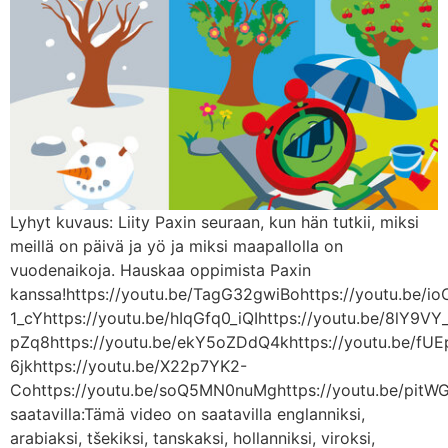
Lyhyt kuvaus: Liity Paxin seuraan, kun hän tutkii, miksi
meillä on päivä ja yö ja miksi maapallolla on
vuodenaikoja. Hauskaa oppimista Paxin
kanssa!https://youtu.be/TagG32gwiBohttps://youtu.be/io
1_cYhttps://youtu.be/hIqGfq0_iQIhttps://youtu.be/8lY9
pZq8https://youtu.be/ekY5oZDdQ4khttps://youtu.be/fUE
6jkhttps://youtu.be/X22p7YK2-
Cohttps://youtu.be/soQ5MN0nuMghttps://youtu.be/pit
saatavilla:Tämä video on saatavilla englanniksi,
arabiaksi, tšekiksi, tanskaksi, hollanniksi, viroksi,