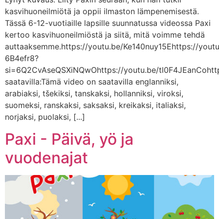
kasvihuoneilmiötä ja oppii ilmaston lämpenemisestä.
Tässä 6-12-vuotiaille lapsille suunnatussa videossa Paxi
kertoo kasvihuoneilmiöstä ja siitä, mitä voimme tehdä
auttaaksemme.https://youtu.be/Ke140nuy15Ehttps://youtu
6B4efr8?
si=6Q2CvAseQSXiNQwOhttps://youtu.be/tl0F4JEanCohttps
saatavilla:Tämä video on saatavilla englanniksi,
arabiaksi, tšekiksi, tanskaksi, hollanniksi, viroksi,
suomeksi, ranskaksi, saksaksi, kreikaksi, italiaksi,
norjaksi, puolaksi, [...]
Paxi - Päivä, yö ja
vuodenajat