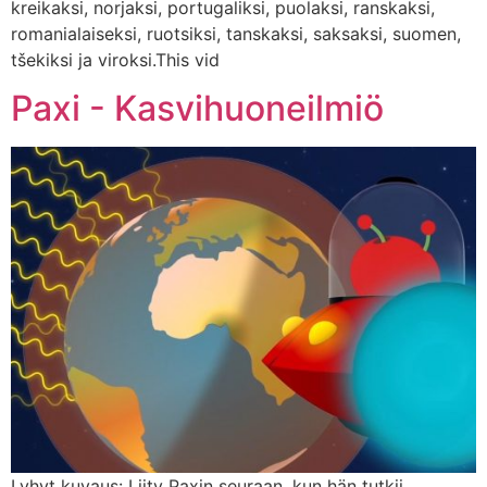
kreikaksi, norjaksi, portugaliksi, puolaksi, ranskaksi,
romanialaiseksi, ruotsiksi, tanskaksi, saksaksi, suomen,
tšekiksi ja viroksi.This vid
Paxi - Kasvihuoneilmiö
Lyhyt kuvaus: Liity Paxin seuraan, kun hän tutkii