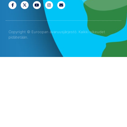
Copyright © Euroopan avaruusjärjestö. Kaikki oikeudet
pidätetään.