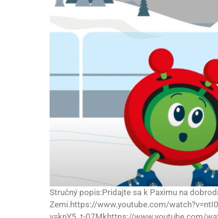
Stručný popis:Pridajte sa k Paximu na dobrodru
Zemi.https://www.youtube.com/watch?v=nt
v=knY5_t-07Mkhttps://www.youtube.com/w