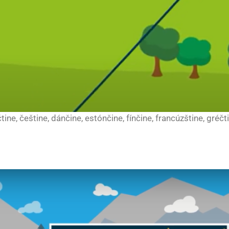
čtine, češtine, dánčine, estónčine, fínčine, francúzštine, gréč