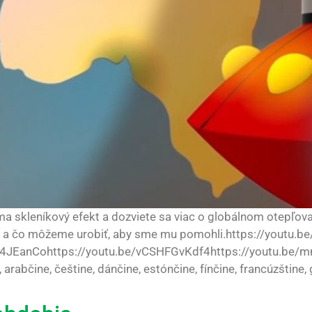
úma skleníkový efekt a dozviete sa viac o globálnom otepľo
ekt a čo môžeme urobiť, aby sme mu pomohli.https://youtu.
4JEanCohttps://youtu.be/vCSHFGvKdf4https://youtu.be/m
e, arabčine, češtine, dánčine, estónčine, fínčine, francúzštine,