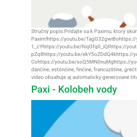
Stručný popis:Pridajte sa k Paximu, ktorý sk
Paxim!https://youtu.be/TagG32gwiBohttps://
1_cYhttps://youtu.be/hIqGfq0_iQIhttps://yo
pZq8https://youtu.be/ekY5oZDdQ4khttps://y
Cohttps://youtu.be/soQ5MN0nuMghttps://youtu.
dánčine, estónčine, fínčine, francúzštine, gréč
video obsahuje aj automaticky generované titulky
Paxi - Kolobeh vody