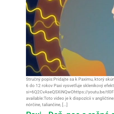
Stručný popis:Pridajte sa k Paximu, ktorý sk
6 do 12 rokov Paxi vysvetľuje skleníkový ef
si=6Q2CvAseQSXiNQwOhttps://youtu.be/tl0F
available:Toto video je k dispozícii v angličtin
nórčine, taliančine, [...]