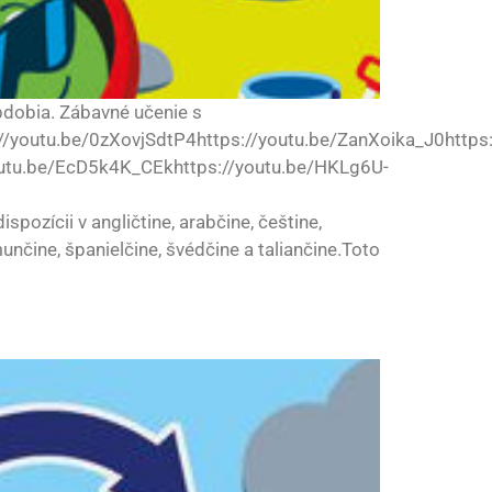
bdobia. Zábavné učenie s
/youtu.be/0zXovjSdtP4https://youtu.be/ZanXoika_J0https:
youtu.be/EcD5k4K_CEkhttps://youtu.be/HKLg6U-
zícii v angličtine, arabčine, češtine,
munčine, španielčine, švédčine a taliančine.Toto