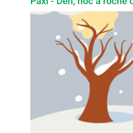
Paxi - Deň, noc a ročné