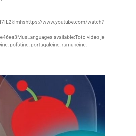
7IL2klmhshttps://www.youtube.com/watch?
6ea3MusLanguages available:Toto video je
čine, poľštine, portugalčine, rumunčine,