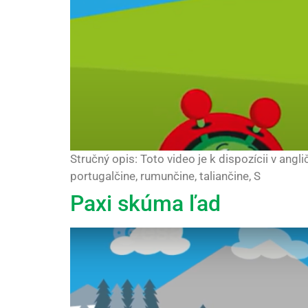
Stručný opis: Toto video je k dispozícii v angli
portugalčine, rumunčine, taliančine, S
Paxi skúma ľad