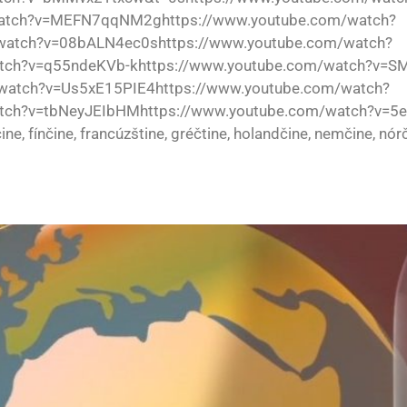
atch?v=MEFN7qqNM2ghttps://www.youtube.com/watch?
atch?v=08bALN4ec0shttps://www.youtube.com/watch?
tch?v=q55ndeKVb-khttps://www.youtube.com/watch?v=SM
atch?v=Us5xE15PIE4https://www.youtube.com/watch?
ch?v=tbNeyJEIbHMhttps://www.youtube.com/watch?v=5ee4
ine, fínčine, francúzštine, gréčtine, holandčine, nemčine, nór