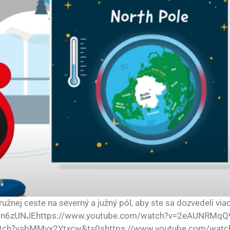
žnej ceste na severný a južný pól, aby ste sa dozvedeli viac
I0n6zUNJEhttps://www.youtube.com/watch?v=2eAUNRMqQ
atch?v=bMMvx2Ytxcw&t=0shttps://www.youtube.com/watc