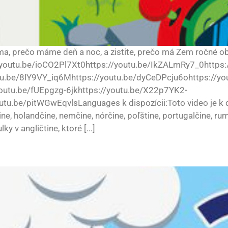
úma, prečo máme deň a noc, a zistite, prečo má Zem ročné o
youtu.be/ioCO2Pl7Xt0https://youtu.be/IkZALmRy7_0https:/
utu.be/8lY9VY_iq6Mhttps://youtu.be/dyCeDPcju6ohttps://
outu.be/fUEpgzg-6jkhttps://youtu.be/X22p7YK2-
be/pitWGwEqvlsLanguages k dispozícii:Toto video je k dispo
tine, holandčine, nemčine, nórčine, poľštine, portugalčine, ru
 v angličtine, ktoré [...]