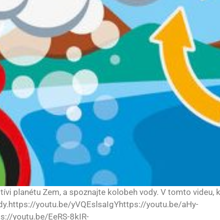
štívi planétu Zem, a spoznajte kolobeh vody. V tomto videu,
ody.https://youtu.be/yVQEslsaIgYhttps://youtu.be/aHy-
://youtu.be/EeRS-8kIR-