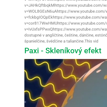
v=JAHkQftbqkMhttps://www.youtube.com/w
v=WOL8GEsN6uAhttps://www.youtube.com/w
v=fckbgIOQpEkhttps://www.youtube.com/wa
v=cor817WwHMUhttps://www.youtube.com/w
v=IvUxfsPPwxQhttps://www.youtube.com/wat
dostupné v angličtine, češtine, dánčine, estónč
španielčine, švédčine a taliančine.This vid
Paxi - Skleníkový efekt