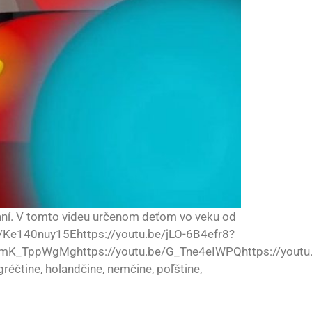
vaní. V tomto videu určenom deťom vo veku od
be/Ke140nuy15Ehttps://youtu.be/jLO-6B4efr8?
mK_TppWgMghttps://youtu.be/G_Tne4eIWPQhttps://youtu.b
 gréčtine, holandčine, nemčine, poľštine,