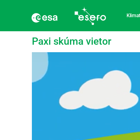
Klimat
language:
Dánsky
Paxi skúma vietor