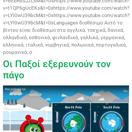
v=6EbRsSJ2LsM&t=0shttps://www.youtube.com/watch?
v=t1QP6gUcEKs&t=0shttps://www.youtube.com/watch?
v=LYI0wU39bcM&t=0shttps://www.youtube.com/watch?
v=LYI0wU39bcM&t=0sLanguages διαθέσιμο:Αυτό το
βίντεο είναι διαθέσιμο στα αγγλικά, τσεχικά, δανικά,
ολλανδικά, εσθονικά, φινλανδικά, γαλλικά, γερμανικά,
ελληνικά, ιταλικά, νορβηγικά, πολωνικά, πορτογαλικά,
ρουμανικά, σ
Οι Παξοί εξερευνούν τον
πάγο