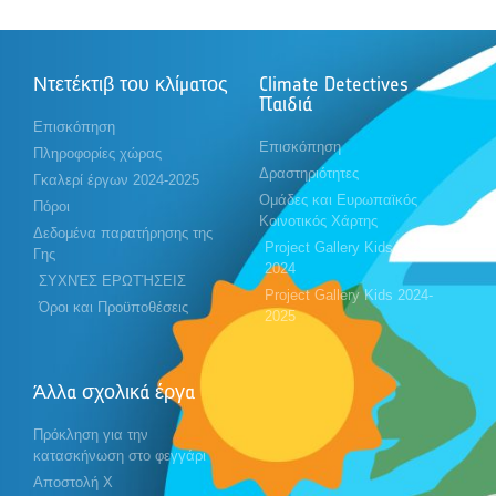
Ντετέκτιβ του κλίματος
Climate Detectives
Παιδιά
Επισκόπηση
Επισκόπηση
Πληροφορίες χώρας
Δραστηριότητες
Γκαλερί έργων 2024-2025
Ομάδες και Ευρωπαϊκός
Πόροι
Κοινοτικός Χάρτης
Δεδομένα παρατήρησης της
Project Gallery Kids 2023-
Γης
2024
ΣΥΧΝΈΣ ΕΡΩΤΉΣΕΙΣ
Project Gallery Kids 2024-
Όροι και Προϋποθέσεις
2025
Άλλα σχολικά έργα
Πρόκληση για την
κατασκήνωση στο φεγγάρι
Αποστολή X