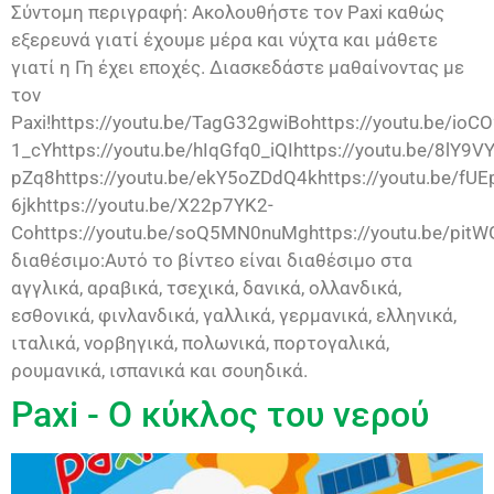
Σύντομη περιγραφή: Ακολουθήστε τον Paxi καθώς
εξερευνά γιατί έχουμε μέρα και νύχτα και μάθετε
γιατί η Γη έχει εποχές. Διασκεδάστε μαθαίνοντας με
τον
Paxi!https://youtu.be/TagG32gwiBohttps://youtu.be/ioCO
1_cYhttps://youtu.be/hIqGfq0_iQIhttps://youtu.be/8lY9
pZq8https://youtu.be/ekY5oZDdQ4khttps://youtu.be/fUE
6jkhttps://youtu.be/X22p7YK2-
Cohttps://youtu.be/soQ5MN0nuMghttps://youtu.be/pit
διαθέσιμο:Αυτό το βίντεο είναι διαθέσιμο στα
αγγλικά, αραβικά, τσεχικά, δανικά, ολλανδικά,
εσθονικά, φινλανδικά, γαλλικά, γερμανικά, ελληνικά,
ιταλικά, νορβηγικά, πολωνικά, πορτογαλικά,
ρουμανικά, ισπανικά και σουηδικά.
Paxi - Ο κύκλος του νερού