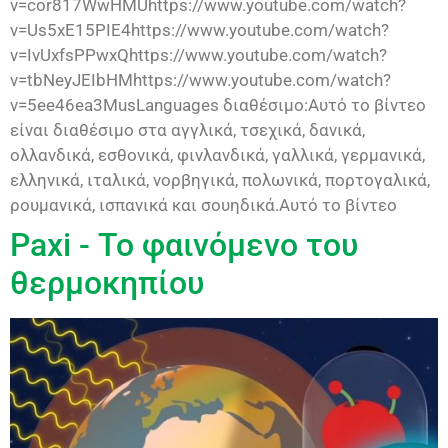
v=cor817WwHMUhttps://www.youtube.com/watch?
v=Us5xE15PIE4https://www.youtube.com/watch?
v=IvUxfsPPwxQhttps://www.youtube.com/watch?
v=tbNeyJEIbHMhttps://www.youtube.com/watch?
v=5ee46ea3MusLanguages διαθέσιμο:Αυτό το βίντεο
είναι διαθέσιμο στα αγγλικά, τσεχικά, δανικά,
ολλανδικά, εσθονικά, φινλανδικά, γαλλικά, γερμανικά,
ελληνικά, ιταλικά, νορβηγικά, πολωνικά, πορτογαλικά,
ρουμανικά, ισπανικά και σουηδικά.Αυτό το βίντεο
Paxi - Το φαινόμενο του
θερμοκηπίου