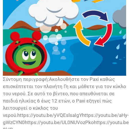
Σύντομη περιγραφή:Ακολουθήστε τον Paxi καθώς
επισκέπτεται τον πλανήτη Γη και μάθετε για τον κύκλο
του νερού. Σε αυτό το βίντεο, που απευθύνεται σε
παιδιά ηλικίας 6 έως 12 ετών, ο Paxi εξηγεί πώς
λειτουργεί ο κύκλος του
νερού.https://youtu.be/yVQEslsaIgYhttps://youtu.be/aHy-
gWzCYN0https://youtu.be/UL0NUVozPkohttps://youtu.be