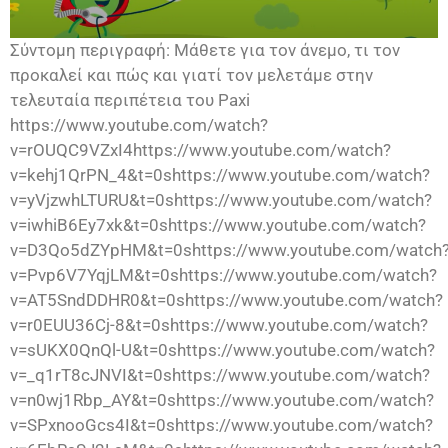
Σύντομη περιγραφή: Μάθετε για τον άνεμο, τι τον
προκαλεί και πώς και γιατί τον μελετάμε στην
τελευταία περιπέτεια του Paxi
https://www.youtube.com/watch?
v=rOUQC9VZxI4https://www.youtube.com/watch?
v=kehj1QrPN_4&t=0shttps://www.youtube.com/watch?
v=yVjzwhLTURU&t=0shttps://www.youtube.com/watch?
v=iwhiB6Ey7xk&t=0shttps://www.youtube.com/watch?
v=D3Qo5dZYpHM&t=0shttps://www.youtube.com/watch
v=Pvp6V7YqjLM&t=0shttps://www.youtube.com/watch?
v=AT5SndDDHR0&t=0shttps://www.youtube.com/watch?
v=r0EUU36Cj-8&t=0shttps://www.youtube.com/watch?
v=sUKX0QnQl-U&t=0shttps://www.youtube.com/watch?
v=_q1rT8cJNVI&t=0shttps://www.youtube.com/watch?
v=n0wj1Rbp_AY&t=0shttps://www.youtube.com/watch?
v=SPxnooGcs4I&t=0shttps://www.youtube.com/watch?