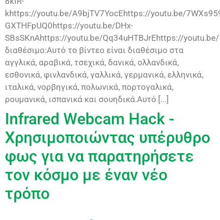
8kIR-
khttps://youtu.be/A9bjTV7YocEhttps://youtu.be/7WXs959
GXTHFpUQ0https://youtu.be/DHx-
SBsSKnAhttps://youtu.be/Qq34uHTBJrEhttps://youtu.be
διαθέσιμο:Αυτό το βίντεο είναι διαθέσιμο στα
αγγλικά, αραβικά, τσεχικά, δανικά, ολλανδικά,
εσθονικά, φινλανδικά, γαλλικά, γερμανικά, ελληνικά,
ιταλικά, νορβηγικά, πολωνικά, πορτογαλικά,
ρουμανικά, ισπανικά και σουηδικά.Αυτό [...]
Infrared Webcam Hack -
Χρησιμοποιώντας υπέρυθρο
φως για να παρατηρήσετε
τον κόσμο με έναν νέο
τρόπο