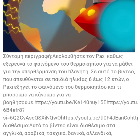
Σύντομη περιγραφή:Ακολουθήστε τον Paxi καθώς
εξερευνά το φαινόμενο του θερμοκηπίου για να μάθει
για την υπερθέρμανση του πλανήτη. Σε αυτό το βίντεο,
που απευθύνεται σε παιδιά ηλικίας 6 έως 12 ετών, ο
Paxi εξηγεί το φαινόμενο του θερμοκηπίου και τι
μπορούμε να κάνουμε για να
βοηθήσουμε.https://youtu.be/Ke140nuy15Ehttps://youtu.
6B4efr8?
si=6Q2CvAseQSXiNQwOhttps://youtu.be/tl0F4JEanCohttp
διαθέσιμο:Αυτό το βίντεο είναι διαθέσιμο στα
αγγλικά, αραβικά, τσεχικά, δανικά, ολλανδικά,