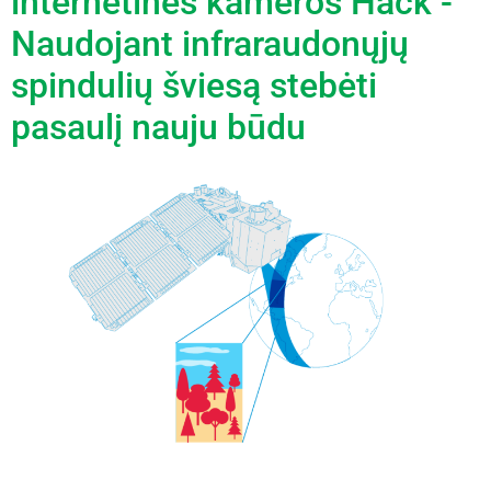
internetinės kameros Hack -
Naudojant infraraudonųjų
spindulių šviesą stebėti
pasaulį nauju būdu