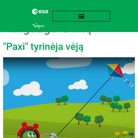
language:
Danų
"Paxi" tyrinėja vėją