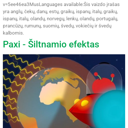
v=5ee46ea3MusLanguages available:Šis vaizdo įrašas
yra anglų, čekų, danų, estų, graikų, ispanų, italų, graikų,
ispanų, italų, olandų, norvegų, lenkų, olandų, portugalų,
prancūzų, rumunų, suomių, švedų, vokiečių ir švedų
kalbomis.
Paxi - Šiltnamio efektas