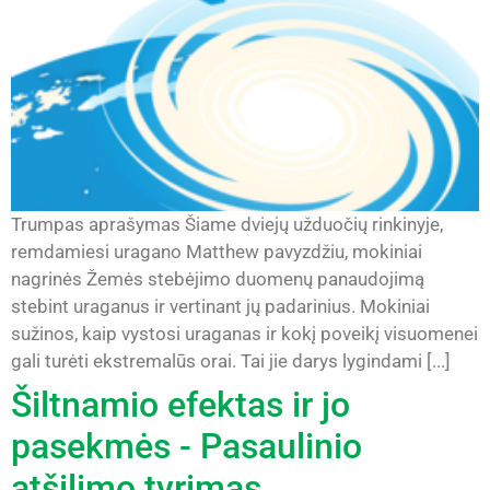
Trumpas aprašymas Šiame dviejų užduočių rinkinyje,
remdamiesi uragano Matthew pavyzdžiu, mokiniai
nagrinės Žemės stebėjimo duomenų panaudojimą
stebint uraganus ir vertinant jų padarinius. Mokiniai
sužinos, kaip vystosi uraganas ir kokį poveikį visuomenei
gali turėti ekstremalūs orai. Tai jie darys lygindami [...]
Šiltnamio efektas ir jo
pasekmės - Pasaulinio
atšilimo tyrimas