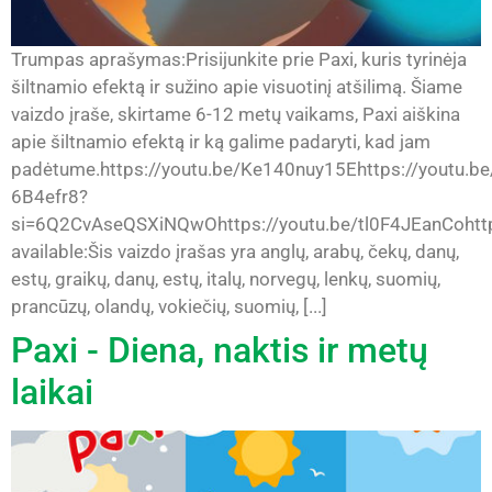
Trumpas aprašymas:Prisijunkite prie Paxi, kuris tyrinėja
šiltnamio efektą ir sužino apie visuotinį atšilimą. Šiame
vaizdo įraše, skirtame 6-12 metų vaikams, Paxi aiškina
apie šiltnamio efektą ir ką galime padaryti, kad jam
padėtume.https://youtu.be/Ke140nuy15Ehttps://youtu.be
6B4efr8?
si=6Q2CvAseQSXiNQwOhttps://youtu.be/tl0F4JEanCohttp
available:Šis vaizdo įrašas yra anglų, arabų, čekų, danų,
estų, graikų, danų, estų, italų, norvegų, lenkų, suomių,
prancūzų, olandų, vokiečių, suomių, [...]
Paxi - Diena, naktis ir metų
laikai