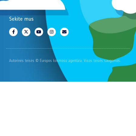
Sekite mus
Autorinės teisės © Europos kosmoso agentūra. Visos teisės saugomos.