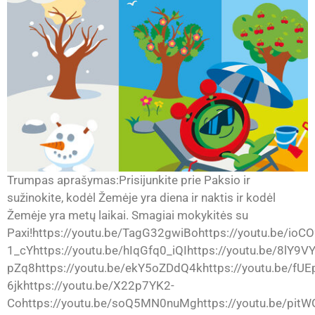
Trumpas aprašymas:Prisijunkite prie Paksio ir
sužinokite, kodėl Žemėje yra diena ir naktis ir kodėl
Žemėje yra metų laikai. Smagiai mokykitės su
Paxi!https://youtu.be/TagG32gwiBohttps://youtu.be/ioCO
1_cYhttps://youtu.be/hIqGfq0_iQIhttps://youtu.be/8lY9
pZq8https://youtu.be/ekY5oZDdQ4khttps://youtu.be/fUE
6jkhttps://youtu.be/X22p7YK2-
Cohttps://youtu.be/soQ5MN0nuMghttps://youtu.be/pitW