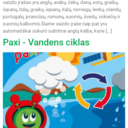
vaizdo įrašas yra anglų, arabų, čekų, danų, estų, graikų,
ispanų, italų, graikų, ispanų, italų, norvegų, lenkų, olandų,
portugalų, prancūzų, rumunų, suomių, švedų, vokiečių ir
suomių kalbomis.Šiame vaizdo įraše taip pat yra
automatiškai sukurti subtitrai anglų kalba, kurie [...]
Paxi - Vandens ciklas