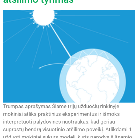
Trumpas aprašymas Šiame trijų užduočių rinkinyje
mokiniai atliks praktinius eksperimentus ir išmoks
interpretuoti palydovines nuotraukas, kad geriau
suprastų bendrą visuotinio atšilimo poveikį. Atlikdami 1
užduotį mokiniai sukurs modelį, kuris parodys šiltnamio