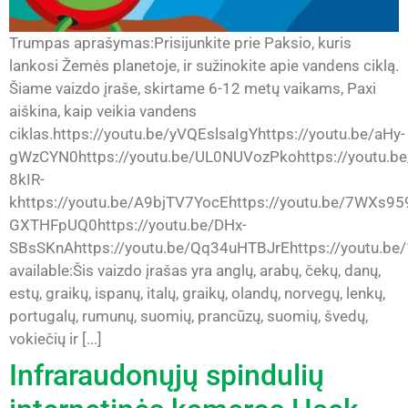
Trumpas aprašymas:Prisijunkite prie Paksio, kuris
lankosi Žemės planetoje, ir sužinokite apie vandens ciklą.
Šiame vaizdo įraše, skirtame 6-12 metų vaikams, Paxi
aiškina, kaip veikia vandens
ciklas.https://youtu.be/yVQEslsaIgYhttps://youtu.be/aHy-
gWzCYN0https://youtu.be/UL0NUVozPkohttps://youtu.be
8kIR-
khttps://youtu.be/A9bjTV7YocEhttps://youtu.be/7WXs959
GXTHFpUQ0https://youtu.be/DHx-
SBsSKnAhttps://youtu.be/Qq34uHTBJrEhttps://youtu.be
available:Šis vaizdo įrašas yra anglų, arabų, čekų, danų,
estų, graikų, ispanų, italų, graikų, olandų, norvegų, lenkų,
portugalų, rumunų, suomių, prancūzų, suomių, švedų,
vokiečių ir [...]
Infraraudonųjų spindulių