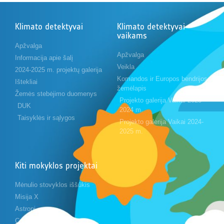
Klimato detektyvai
Klimato detektyvai
vaikams
Apžvalga
Apžvalga
Informacija apie šalį
Veikla
2024-2025 m. projektų galerija
Komandos ir Europos bendrijos
Ištekliai
žemėlapis
Žemės stebėjimo duomenys
Projekto galerija Vaikai 2023-
DUK
2024 m.
Taisyklės ir sąlygos
Projekto galerija Vaikai 2024-
2025 m.
Kiti mokyklos projektai
Mėnulio stovyklos iššūkis
Misija X
Astropi
Cansat