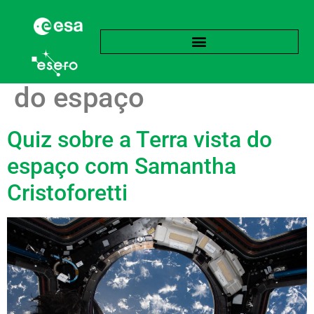
Etiqueta:
A Terra vista
do espaço
Quiz sobre a Terra vista do
espaço com Samantha
Cristoforetti