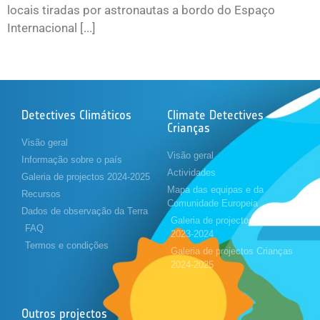
locais tiradas por astronautas a bordo do Espaço
Internacional [...]
Detectives Climáticos
Climate Detectives
Crianças
Visão geral
Visão geral
Informação sobre o país
Actividades
Galeria de projectos 2024-2025
Mapa das equipas e da
Recursos
Comunidade Europeia
Dados de observação da Terra
Galeria de projectos Crianças
FAQ
2023-2024
Termos e condições
Galeria de projectos Crianças
2024-2025
Outros projectos