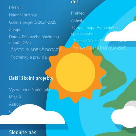
děti
Přehled
Přehled
Národní stránky
Aktivity
Galerie projektů 2024-2025
Týmy a mapa Evropského
Zdroje
společenství
Data z Dálkového průzkumu
Projekt Galerie Děti 2023-2024
Země (DPZ)
Projekt Galerie Děti 2024-2025
ČASTO KLADENÉ DOTAZY
Podmínky a pravidla
Další školní projekty
Výzva pro měsíční tábor
Mise X
Astropi
Cansat
Sledujte nás