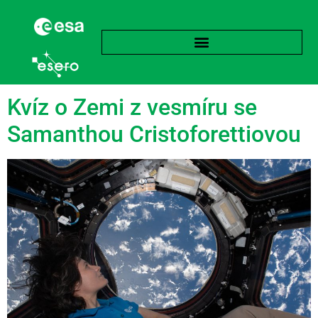
Štítek:
Země z vesmíru
Kvíz o Zemi z vesmíru se
Samanthou Cristoforettiovou