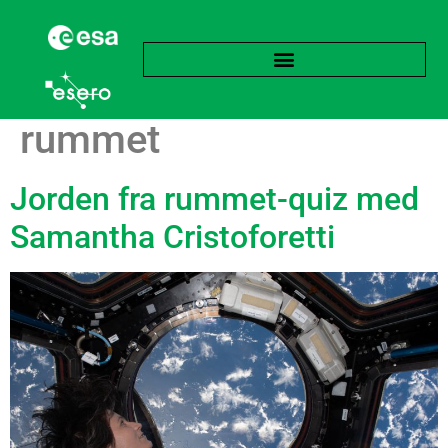
Tag:
Jorden fra
rummet
Jorden fra rummet-quiz med
Samantha Cristoforetti