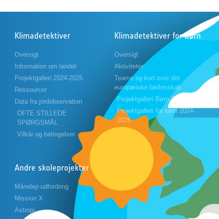
Klimadetektiver
Klimadetektiver for børn
Oversigt
Oversigt
Information om landet
Aktiviteter
Projektgalleri 2024-2025
Teams og kort over det
europæiske fællesskab
Ressourcer
Projektgalleri Børn 2023-2024
Data fra jordobservation
Projektgalleri for børn 2024-
OFTE STILLEDE
2025
SPØRGSMÅL
Vilkår og betingelser
Andre skoleprojekter
Månelejr-udfordring
Mission X
Astropi