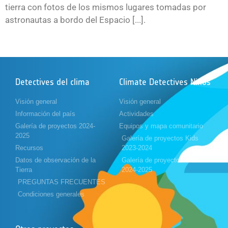
tierra con fotos de los mismos lugares tomadas por
astronautas a bordo del Espacio [...].
Detectives del clima
Climate Detectives Niños
Visión general
Visión general
Información del país
Actividades
Galería de proyectos 2024-
Equipos y mapa comunitario
2025
Galería de proyectos Kids
Recursos
2023-2024
Datos de observación de la
Galería de proyectos Kids
Tierra
2024-2025
PREGUNTAS FRECUENTES
Condiciones generales