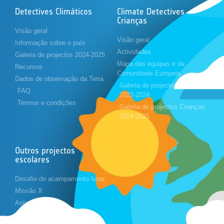
Detectives Climáticos
Climate Detectives
Crianças
Visão geral
Visão geral
Informação sobre o país
Actividades
Galeria de projectos 2024-2025
Mapa das equipas e da
Recursos
Comunidade Europeia
Dados de observação da Terra
Galeria de projectos Crianças
FAQ
2023-2024
Termos e condições
Galeria de projectos Crianças
2024-2025
Outros projectos
escolares
Desafio do acampamento lunar
Missão X
Astropi
Cansat