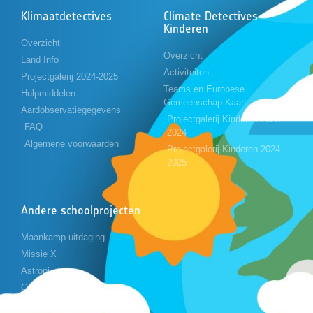
Klimaatdetectives
Climate Detectives
Kinderen
Overzicht
Overzicht
Land Info
Activiteiten
Projectgalerij 2024-2025
Teams en Europese
Hulpmiddelen
Gemeenschap Kaart
Aardobservatiegegevens
Projectgalerij Kinderen 2023-
FAQ
2024
Algemene voorwaarden
Projectgalerij Kinderen 2024-
2025
Andere schoolprojecten
Maankamp uitdaging
Missie X
Astropi
Cansat