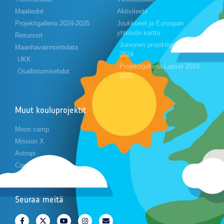
Maatiedot
Aktiviteetit
Projektigalleria 2024-2025
Joukkueet ja Euroopan
yhteisön kartta
Resurssit
Juniorien projektigalleria 2023-
Maanhavainnointidata
2024
UKK
Projektigalleria Lapset 2024-
Osallistumisehdot
2025
Muut kouluprojektit
Moon camp
Mission X
Astropi
Cansat
Seuraa meitä