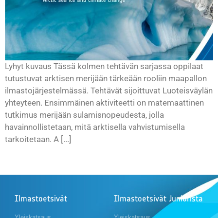
Lyhyt kuvaus Tässä kolmen tehtävän sarjassa oppilaat
tutustuvat arktisen merijään tärkeään rooliin maapallon
ilmastojärjestelmässä. Tehtävät sijoittuvat Luoteisväylän
yhteyteen. Ensimmäinen aktiviteetti on matemaattinen
tutkimus merijään sulamisnopeudesta, jolla
havainnollistetaan, mitä arktisella vahvistumisella
tarkoitetaan. A [...]
Ilmastoetsivät
Ilmastoetsivät Juniorista
Yleiskatsaus
Yleiskatsaus