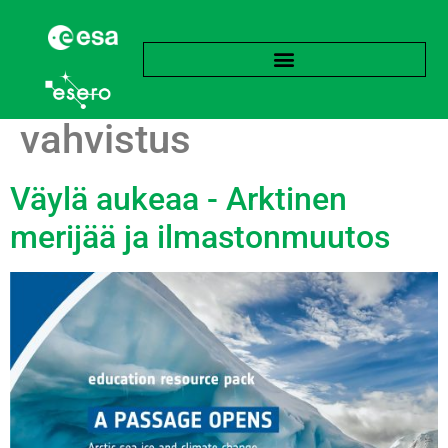
Avainsana:
Arktinen
vahvistus
Väylä aukeaa - Arktinen
merijää ja ilmastonmuutos