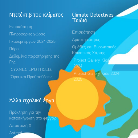
Ντετέκτιβ του κλίματος
Climate Detectives
Παιδιά
Επισκόπηση
Επισκόπηση
Πληροφορίες χώρας
Δραστηριότητες
Γκαλερί έργων 2024-2025
Ομάδες και Ευρωπαϊκός
Πόροι
Κοινοτικός Χάρτης
Δεδομένα παρατήρησης της
Project Gallery Kids 2023-
Γης
2024
ΣΥΧΝΈΣ ΕΡΩΤΉΣΕΙΣ
Project Gallery Kids 2024-
Όροι και Προϋποθέσεις
2025
Άλλα σχολικά έργα
Πρόκληση για την
κατασκήνωση στο φεγγάρι
Αποστολή X
Astropi