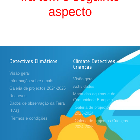
aspecto
Detectives Climáticos
Climate Detectives
Crianças
Visão geral
Visão geral
Informação sobre o país
Actividades
Galeria de projectos 2024-2025
Mapa das equipas e da
Recursos
Comunidade Europeia
Dados de observação da Terra
Galeria de projectos Crianças
FAQ
2023-2024
Termos e condições
Galeria de projectos Crianças
2024-2025