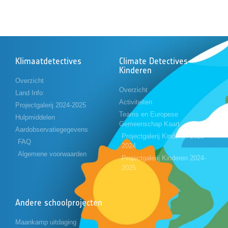
Klimaatdetectives
Climate Detectives
Kinderen
Overzicht
Overzicht
Land Info
Activiteiten
Projectgalerij 2024-2025
Teams en Europese
Hulpmiddelen
Gemeenschap Kaart
Aardobservatiegegevens
Projectgalerij Kinderen 2023-
FAQ
2024
Algemene voorwaarden
Projectgalerij Kinderen 2024-
2025
Andere schoolprojecten
Maankamp uitdaging