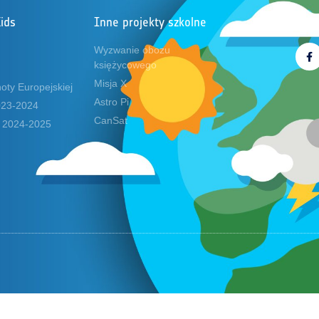
ids
Inne projekty szkolne
Obs
Wyzwanie obozu
księżycowego
Misja X
oty Europejskiej
Astro Pi
2023-2024
CanSat
s 2024-2025