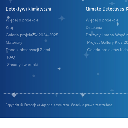
Detektywi klimatyczni
Climate Detectives K
Więcej o projekcie
Więcej o projekcie
Kraj
Działania
Galeria projektów 2024-2025
Drużyny i mapa Wspóln
Materiały
Project Gallery Kids 
Dane z obserwacji Ziemi
Galeria projektów Kid
FAQ
Zasady i warunki
Copyright © Europejska Agencja Kosmiczna. Wszelkie prawa zastrzeżone.