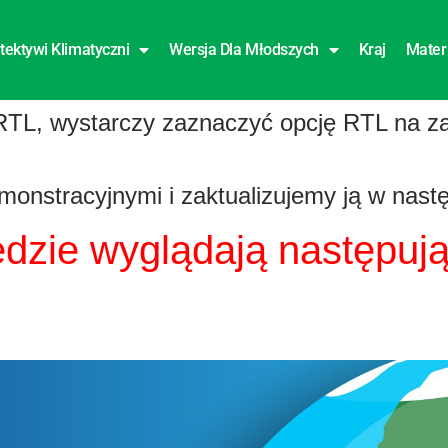
tektywi Klimatyczni
Wersja Dla Młodszych
Kraj
Mater
 RTL, wystarczy zaznaczyć opcję RTL na za
stracyjnymi i zaktualizujemy ją w następn
ędzie
wyglądają następuj