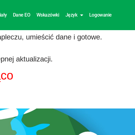
iały
Dane EO
Wskazówki
Język
Logowanie
pleczu, umieścić dane i gotowe.
ej aktualizacji.
ąco