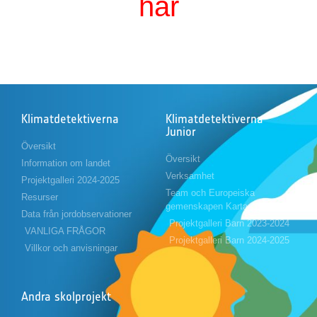
här
Klimatdetektiverna
Klimatdetektiverna
Junior
Översikt
Översikt
Information om landet
Verksamhet
Projektgalleri 2024-2025
Team och Europeiska
Resurser
gemenskapen Karta
Data från jordobservationer
Projektgalleri Barn 2023-2024
VANLIGA FRÅGOR
Projektgalleri Barn 2024-2025
Villkor och anvisningar
Andra skolprojekt