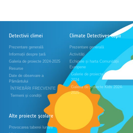
Detectivii climei
Climate Detectives Copii
Prezentare generală
Prezentare generală
Informații despre țară
Activități
Galeria de proiecte 2024-2025
Echipele și harta Comunității
Europene
Resurse
Galerie de proiecte Kids 2023-
Date de observare a
2024
Pământului
Galeria de proiecte Kids 2024-
ÎNTREBĂRI FRECVENTE
2025
Termeni și condiții
Alte proiecte școlare
Provocarea taberei lunare