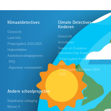
Klimaatdetectives
Climate Detectives
Kinderen
Overzicht
Overzicht
Land Info
Activiteiten
Projectgalerij 2024-2025
Teams en Europese
Hulpmiddelen
Gemeenschap Kaart
Aardobservatiegegevens
Projectgalerij Kinderen 2023-
FAQ
2024
Algemene voorwaarden
Projectgalerij Kinderen 2024-
2025
Andere schoolprojecten
Maankamp uitdaging
Missie X