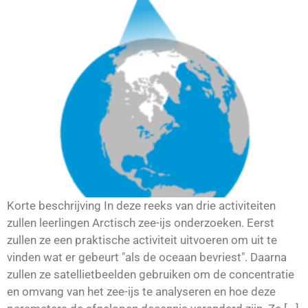
Korte beschrijving In deze reeks van drie activiteiten
zullen leerlingen Arctisch zee-ijs onderzoeken. Eerst
zullen ze een praktische activiteit uitvoeren om uit te
vinden wat er gebeurt "als de oceaan bevriest". Daarna
zullen ze satellietbeelden gebruiken om de concentratie
en omvang van het zee-ijs te analyseren en hoe deze