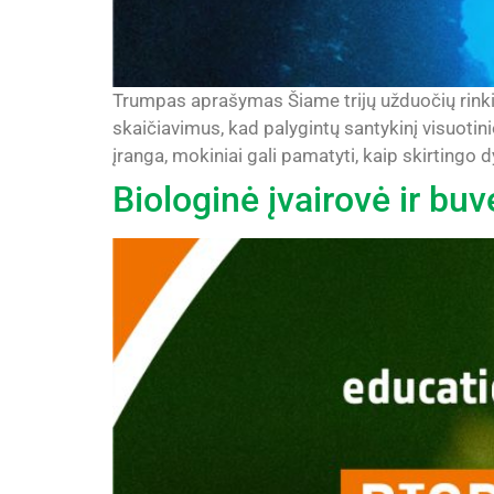
Trumpas aprašymas Šiame trijų užduočių rinkiny
skaičiavimus, kad palygintų santykinį visuoti
įranga, mokiniai gali pamatyti, kaip skirtingo d
Biologinė įvairovė ir bu