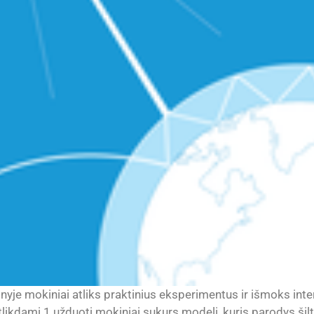
yje mokiniai atliks praktinius eksperimentus ir išmoks inte
tlikdami 1 užduotį mokiniai sukurs modelį, kuris parodys šil