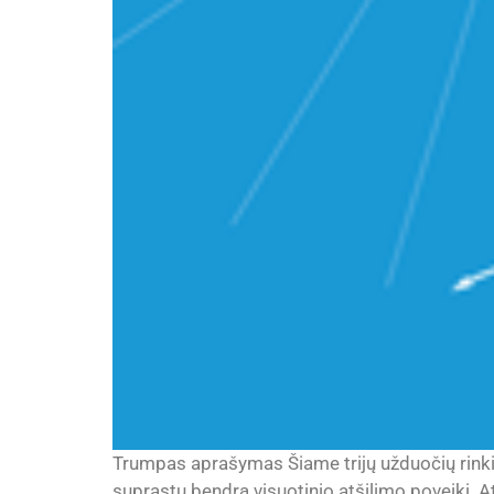
Trumpas aprašymas Šiame trijų užduočių rinkin
suprastų bendrą visuotinio atšilimo poveikį. A