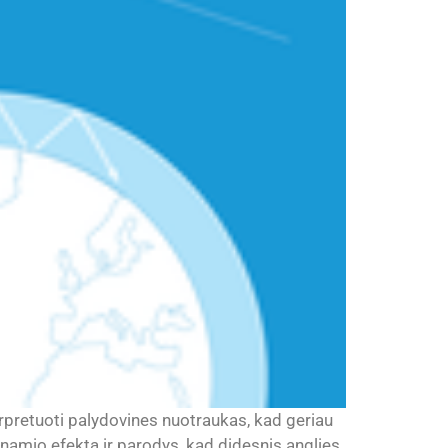
rpretuoti palydovines nuotraukas, kad geriau
tnamio efektą ir parodys, kad didesnis anglies