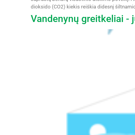
dioksido (CO2) kiekis reiškia didesnį šiltnami
Vandenynų greitkeliai - j