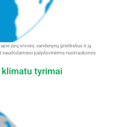
ie jūrų sroves, vandenynų greitkelius ir jų
p pat naudodamiesi palydovinėmis nuotraukomis
u klimatu tyrimai