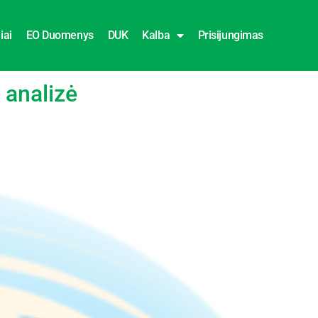
iai
EO Duomenys
DUK
Kalba
Prisijungimas
 analizė