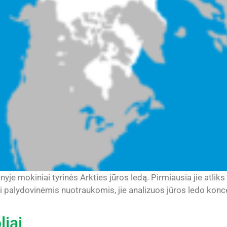
e mokiniai tyrinės Arkties jūros ledą. Pirmiausia jie atliks p
palydovinėmis nuotraukomis, jie analizuos jūros ledo koncent
liai