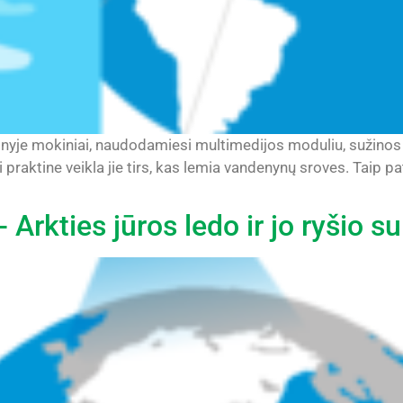
yje mokiniai, naudodamiesi multimedijos moduliu, sužinos ap
 praktine veikla jie tirs, kas lemia vandenynų sroves. Tai
Arkties jūros ledo ir jo ryšio s