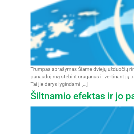
Trumpas aprašymas Šiame dviejų užduočių ri
panaudojimą stebint uraganus ir vertinant jų pa
Tai jie darys lygindami [...]
Šiltnamio efektas ir jo 