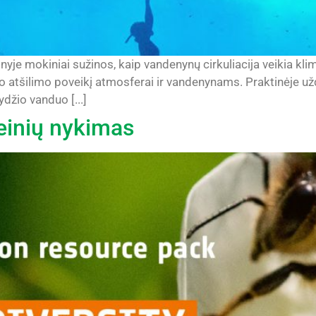
je mokiniai sužinos, kaip vandenynų cirkuliacija veikia klima
nio atšilimo poveikį atmosferai ir vandenynams. Praktinėje u
ydžio vanduo [...]
veinių nykimas