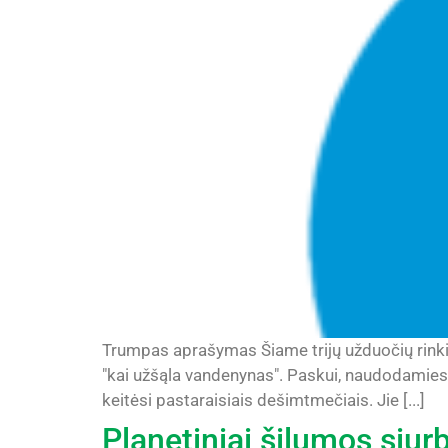
Trumpas aprašymas Šiame trijų užduočių rinkinyj
"kai užšąla vandenynas". Paskui, naudodamiesi 
keitėsi pastaraisiais dešimtmečiais. Jie [...]
Planetiniai šilumos siurb