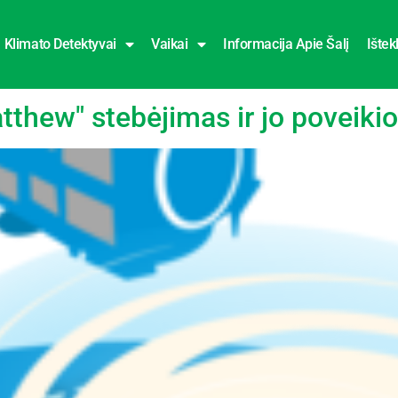
Klimato Detektyvai
Vaikai
Informacija Apie Šalį
Ištekl
lba
thew" stebėjimas ir jo poveikio