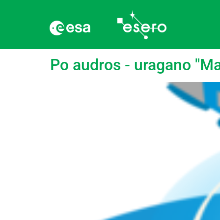
language:
Anglų ka
Po audros - uragano "Mat