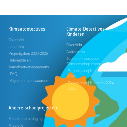
Klimaatdetectives
Climate Detectives
Kinderen
Overzicht
Overzicht
Land Info
Activiteiten
Projectgalerij 2024-2025
Teams en Europese
Hulpmiddelen
Gemeenschap Kaart
Aardobservatiegegevens
Projectgalerij Kinderen 2023-
FAQ
2024
Algemene voorwaarden
Projectgalerij Kinderen 2024-
2025
Andere schoolprojecten
Maankamp uitdaging
Missie X