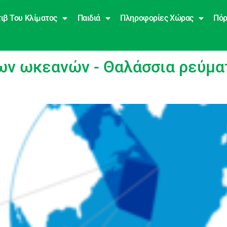
ιβ Του Κλίματος
Παιδιά
Πληροφορίες Χώρας
Πόρ
κά
ων ωκεανών - Θαλάσσια ρεύματ