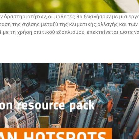
ν δραστηριοτήτων, οι μαθητές θα ξεκινήσουν με μια εργ
εξέταση της σχέσης μεταξύ της κλιματικής αλλαγής και τω
εί με τη χρήση σπιτικού εξοπλισμού, επεκτείνεται ώστε ν