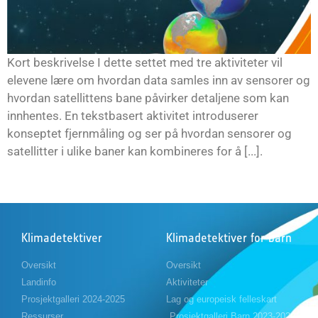
Kort beskrivelse I dette settet med tre aktiviteter vil
elevene lære om hvordan data samles inn av sensorer og
hvordan satellittens bane påvirker detaljene som kan
innhentes. En tekstbasert aktivitet introduserer
konseptet fjernmåling og ser på hvordan sensorer og
satellitter i ulike baner kan kombineres for å [...].
Klimadetektiver
Klimadetektiver for barn
Oversikt
Oversikt
Landinfo
Aktiviteter
Prosjektgalleri 2024-2025
Lag og europeisk felleskart
Ressurser
Prosjektgalleri Barn 2023-2024