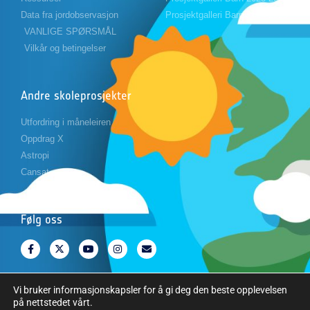
Data fra jordobservasjon
Prosjektgalleri Barn 2024-2025
VANLIGE SPØRSMÅL
Vilkår og betingelser
Andre skoleprosjekter
Utfordring i måneleiren
Oppdrag X
Astropi
Cansat
Følg oss
Vi bruker informasjonskapsler for å gi deg den beste opplevelsen
på nettstedet vårt.