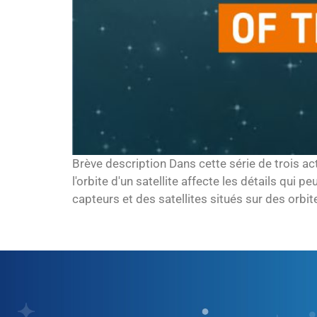
Brève description Dans cette série de trois 
l'orbite d'un satellite affecte les détails qui
capteurs et des satellites situés sur des orbit