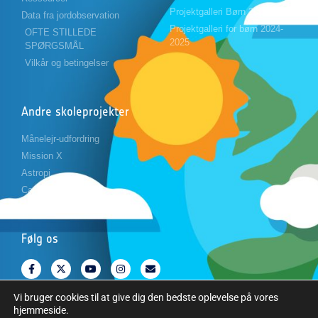
Projektgalleri Børn 2023-2024
Data fra jordobservation
Projektgalleri for børn 2024-
OFTE STILLEDE
2025
SPØRGSMÅL
Vilkår og betingelser
Andre skoleprojekter
Månelejr-udfordring
Mission X
Astropi
Cansat
Følg os
Vi bruger cookies til at give dig den bedste oplevelse på vores
hjemmeside.