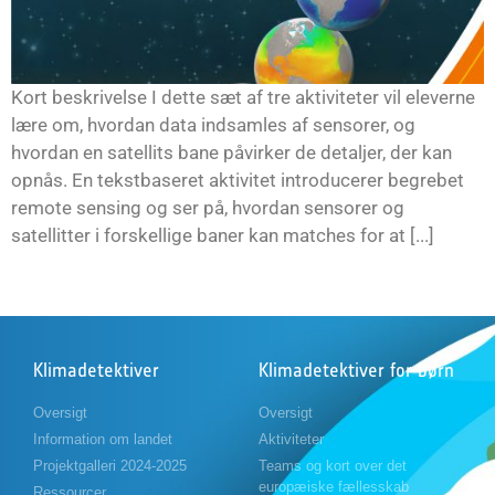
Kort beskrivelse I dette sæt af tre aktiviteter vil eleverne
lære om, hvordan data indsamles af sensorer, og
hvordan en satellits bane påvirker de detaljer, der kan
opnås. En tekstbaseret aktivitet introducerer begrebet
remote sensing og ser på, hvordan sensorer og
satellitter i forskellige baner kan matches for at [...]
Klimadetektiver
Klimadetektiver for børn
Oversigt
Oversigt
Information om landet
Aktiviteter
Projektgalleri 2024-2025
Teams og kort over det
europæiske fællesskab
Ressourcer