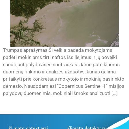
Trumpas aprašymas Ši veikla padeda mokytojams
padėti mokiniams tirti naftos išsiliejimus ir jų poveikį
naudojant palydovines nuotraukas. Jame pateikiamos
duomenų rinkimo ir analizės užduotys, kurias galima
pritaikyti prie konkretaus mokytojo ir mokinių pasirinkto
dėmesio. Naudodamiesi "Copernicus Sentinel-1" misijos
palydovų duomenimis, mokiniai išmoks analizuoti [...]
Klimato detektyvai
Klimato detektyvai