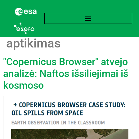
Žyma:
Taršos
aptikimas
"Copernicus Browser" atvejo
analizė: Naftos išsiliejimai iš
kosmoso