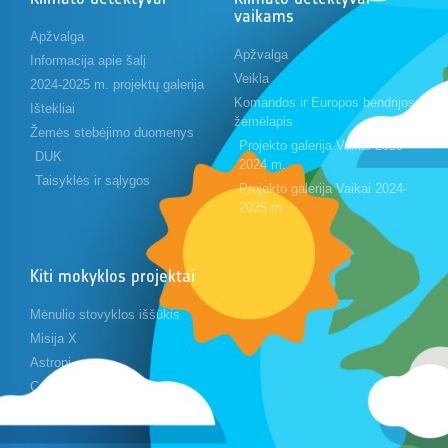
vaikams
Apžvalga
Apžvalga
Informacija apie šalį
Veikla
2024-2025 m. projektų galerija
Komandos ir Europos bendrijos
Ištekliai
žemėlapis
Žemės stebėjimo duomenys
Projekto galerija Vaikai 2023-
DUK
2024 m.
Taisyklės ir sąlygos
Projekto galerija Vaikai 2024-
2025 m.
Kiti mokyklos projektai
Mėnulio stovyklos iššūkis
Misija X
Astropi
Cansat