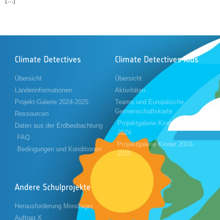
Climate Detectives
Climate Detectives Kids
Übersicht
Übersicht
Länderinformationen
Aktivitäten
Projekt-Galerie 2024-2025
Teams und Europäische
Gemeinschaftskarte
Ressourcen
Projektgalerie Kinder 2023-
Daten aus der Erdbeobachtung
2024
FAQ
Projektgalerie Kinder 2024-
Bedingungen und Konditionen
2025
Andere Schulprojekte
Herausforderung Mondlager
Auftrag X