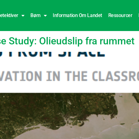
etektiver
Børn
Information Om Landet
Ressourcer
f forurening
 Study: Olieudslip fra rummet