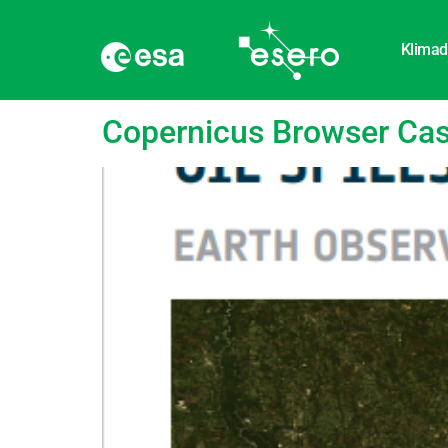
Klimad
Tag:
Registrering a
Copernicus Browser Case