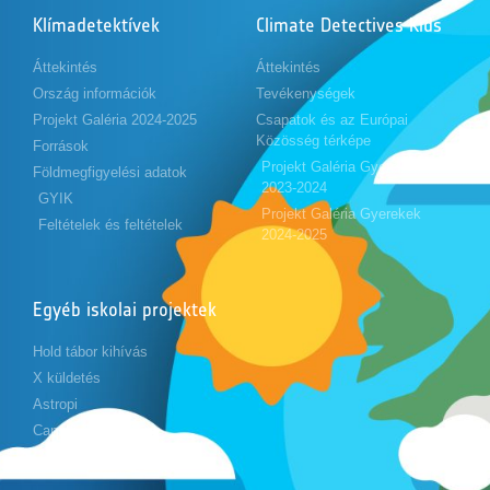
Klímadetektívek
Climate Detectives Kids
Áttekintés
Áttekintés
Ország információk
Tevékenységek
Projekt Galéria 2024-2025
Csapatok és az Európai
Közösség térképe
Források
Projekt Galéria Gyerekek
Földmegfigyelési adatok
2023-2024
GYIK
Projekt Galéria Gyerekek
Feltételek és feltételek
2024-2025
Egyéb iskolai projektek
Hold tábor kihívás
X küldetés
Astropi
Cansat