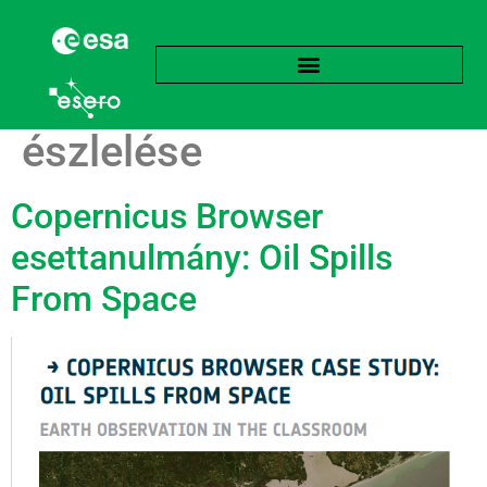
Címke:
Szennyezés
észlelése
Copernicus Browser
esettanulmány: Oil Spills
From Space