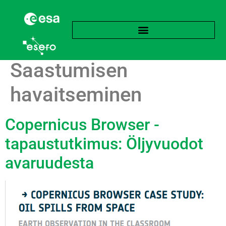
Avainsana:
Saastumisen
havaitseminen
Copernicus Browser -
tapaustutkimus: Öljyvuodot
avaruudesta