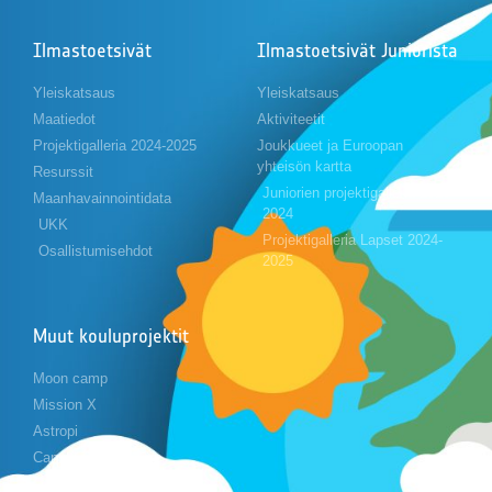
Ilmastoetsivät
Ilmastoetsivät Juniorista
Yleiskatsaus
Yleiskatsaus
Maatiedot
Aktiviteetit
Projektigalleria 2024-2025
Joukkueet ja Euroopan
yhteisön kartta
Resurssit
Juniorien projektigalleria 2023-
Maanhavainnointidata
2024
UKK
Projektigalleria Lapset 2024-
Osallistumisehdot
2025
Muut kouluprojektit
Moon camp
Mission X
Astropi
Cansat