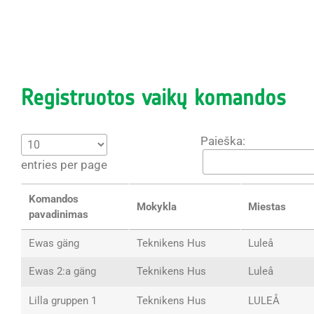
Registruotos vaikų komandos
Paieška:
entries per page
Komandos
Mokykla
Miestas
pavadinimas
Ewas gäng
Teknikens Hus
Luleå
Ewas 2:a gäng
Teknikens Hus
Luleå
Lilla gruppen 1
Teknikens Hus
LULEÅ