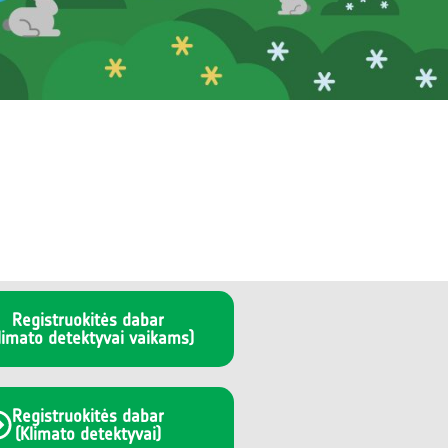
Registruokitės dabar
limato detektyvai vaikams)
Registruokitės dabar
(Klimato detektyvai)