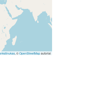
ankstinukas
, ©
OpenStreetMap
autoriai