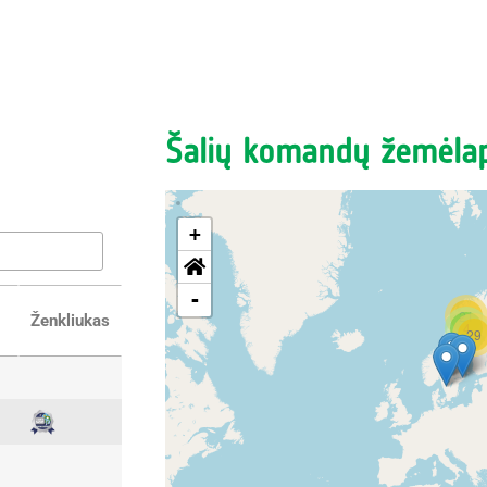
Šalių komandų žemėlap
+
-
21
Ženkliukas
4
29