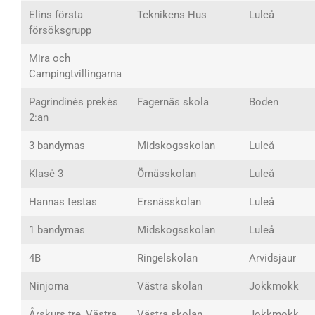
Elins första
Teknikens Hus
Luleå
försöksgrupp
Mira och
Campingtvillingarna
Pagrindinės prekės
Fagernäs skola
Boden
2:an
3 bandymas
Midskogsskolan
Luleå
Klasė 3
Örnässkolan
Luleå
Hannas testas
Ersnässkolan
Luleå
1 bandymas
Midskogsskolan
Luleå
4B
Ringelskolan
Arvidsjaur
Ninjorna
Västra skolan
Jokkmokk
Årskurs tre, Västra
Västra skolan
Jokkmokk