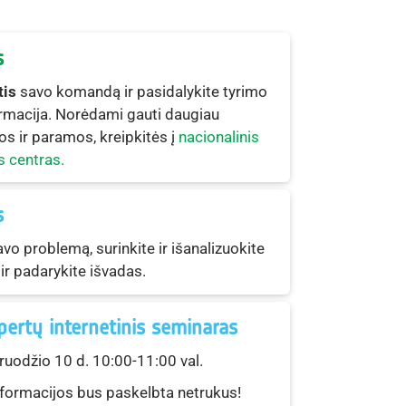
s
tis
savo komandą ir pasidalykite tyrimo
rmacija. Norėdami gauti daugiau
os ir paramos, kreipkitės į
nacionalinis
s centras.
s
avo problemą, surinkite ir išanalizuokite
r padarykite išvadas.
ertų internetinis seminaras
uodžio 10 d. 10:00-11:00 val.
formacijos bus paskelbta netrukus!