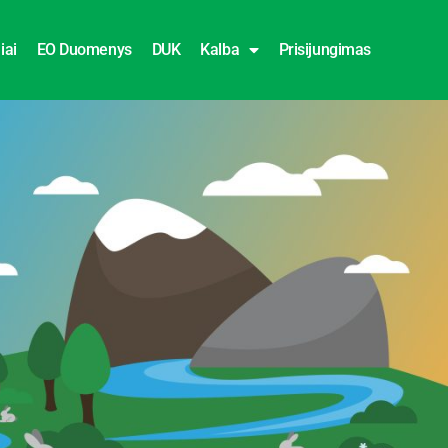
iai
EO Duomenys
DUK
Kalba
Prisijungimas