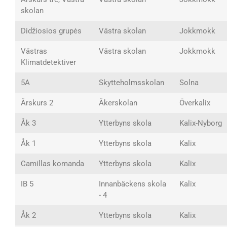
skolan
Didžiosios grupės
Västra skolan
Jokkmokk
Västras
Västra skolan
Jokkmokk
Klimatdetektiver
5A
Skytteholmsskolan
Solna
Årskurs 2
Åkerskolan
Överkalix
Åk 3
Ytterbyns skola
Kalix-Nyborg
Åk 1
Ytterbyns skola
Kalix
Camillas komanda
Ytterbyns skola
Kalix
IB 5
Innanbäckens skola
Kalix
- 4
Åk 2
Ytterbyns skola
Kalix