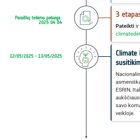
3 etapa
Paraiškų teikimo pabaiga 
2025 04 04
Pateikti
ir
climatedet
Climate 
12/05/2025 - 13/05/2025
susitiki
Nacionali
asmeniška
ESRIN, Ita
aukščiausi
savo koma
veikloje.