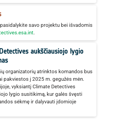
s
 pasidalykite savo projektu bei išvadomis
ectives.esa.int
.
Detectives aukščiausiojo lygio
mas
nių organizatorių atrinktos komandos bus
i pakviestos į 2025 m. gegužės mėn.
lijoje, vyksiantį Climate Detectives
ojo lygio susitikimą, kur galės švęsti
ndos sėkmę ir dalyvauti įdomioje