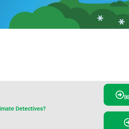
(K
limate Detectives?