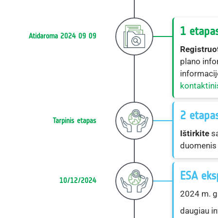
1 etapa
Atidaroma 2024 09 09
Registruo
plano info
informacij
kontaktini
2 etapa
Tarpinis etapas
Ištirkite
s
duomenis i
ESA eksp
10/12/2024
2024 m. gr
daugiau in