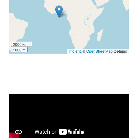
2000 km
1000 mi
Infoleht
, ©
OpenStreetMap
toetajad