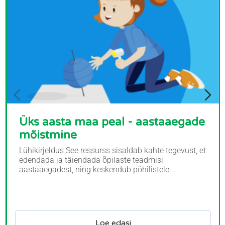
Üks aasta maa peal - aastaaegade
mõistmine
Lühikirjeldus See ressurss sisaldab kahte tegevust, et
edendada ja täiendada õpilaste teadmisi
aastaaegadest, ning keskendub põhilistele...
Loe edasi