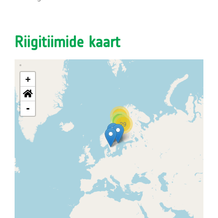
Riigitiimide kaart
+
-
21
4
29