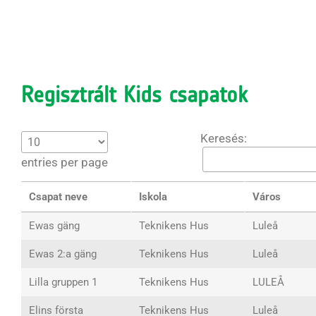
Regisztrált Kids csapatok
Keresés:
entries per page
Csapat neve
Iskola
Város
Ewas gäng
Teknikens Hus
Luleå
Ewas 2:a gäng
Teknikens Hus
Luleå
Lilla gruppen 1
Teknikens Hus
LULEÅ
Elins första
Teknikens Hus
Luleå