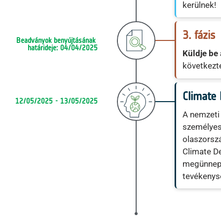
kerülnek!
3. fázis
Beadványok benyújtásának 
határideje: 04/04/2025
Küldje be 
következt
Climate 
12/05/2025 - 13/05/2025
A nemzeti 
személyes
olaszorsz
Climate De
megünnepe
tevékenys