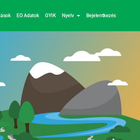
rások
EO Adatok
GYIK
Nyelv
Bejelentkezés