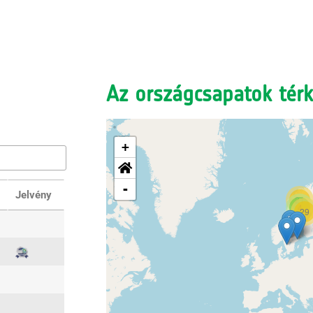
Az országcsapatok tér
+
-
Jelvény
21
4
29