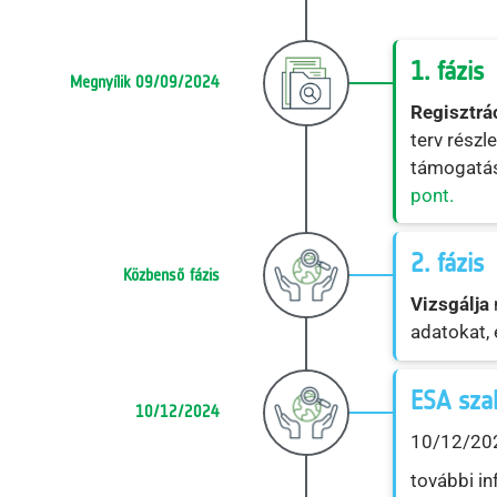
1. fázis
Megnyílik 09/09/2024
Regisztrá
terv részl
támogatás
pont.
2. fázis
Közbenső fázis
Vizsgálja
adatokat, 
ESA sza
10/12/2024
10/12/202
további i