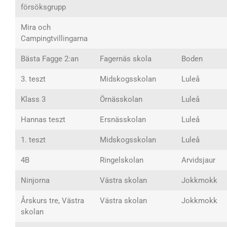
försöksgrupp
Mira och
Campingtvillingarna
Bästa Fagge 2:an
Fagernäs skola
Boden
3. teszt
Midskogsskolan
Luleå
Klass 3
Örnässkolan
Luleå
Hannas teszt
Ersnässkolan
Luleå
1. teszt
Midskogsskolan
Luleå
4B
Ringelskolan
Arvidsjaur
Ninjorna
Västra skolan
Jokkmokk
Årskurs tre, Västra
Västra skolan
Jokkmokk
skolan