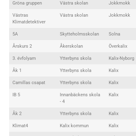
Gröna gruppen
Västra skolan
Jokkmokk
Västras
Västra skolan
Jokkmokk
Klimatdetektiver
5A
Skytteholmsskolan
Solna
Årskurs 2
Åkerskolan
Överkalix
3. évfolyam
Ytterbyns skola
Kalix-Nyborg
Åk 1
Ytterbyns skola
Kalix
Camillas csapat
Ytterbyns skola
Kalix
IB 5
Innanbäckens skola
Kalix
- 4
Åk 2
Ytterbyns skola
Kalix
Klimat4
Kalix kommun
Kalix