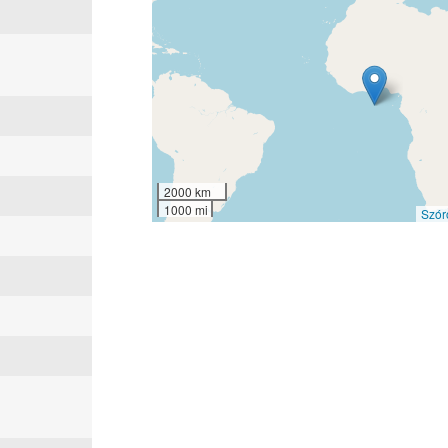
2000 km
1000 mi
Szór