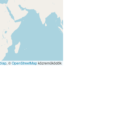
ólap
, ©
OpenStreetMap
közreműködők