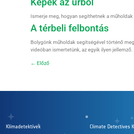
Képek az űrből
Ismerje meg, hogyan segíthetnek a műholdak
A térbeli felbontás
Bolygónk műholdak segítségével történő megfi
videóban ismertetünk, az egyik ilyen jellemző.
←
Előző
Klímadetektívek
Climate Detectives K