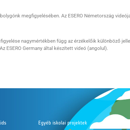
 bolygónk megfigyelésében. Az ESERO Németország videója 
gyelése nagymértékben függ az érzékelőik különböző jellem
 Az ESERO Germany által készített videó (angolul).
ids
Egyéb iskolai projektek
Köve