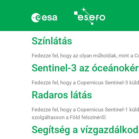
Kategória:
Multimé
Színlátás
Fedezze fel, hogy az olyan műholdak, mint a Co
Sentinel-3 az óceánokér
Fedezze fel, hogy a Copernicus Sentinel-3 kü
Radaros látás
Fedezze fel, hogy a Copernicus Sentinel-1 kül
szolgáltasson a Föld felszínéről.
Segítség a vízgazdálko