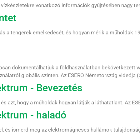
 vízkészletekre vonatkozó információk gyűjtésében nagy ter
ntet
zás a tengerek emelkedését, és hogyan mérik a műholdak 19
osan dokumentálhatjuk a földhasználatban bekövetkezett vá
ználatról globális szinten. Az ESERO Németország videója (a
ktrum - Bevezetés
 azt, hogy a műholdak hogyan látják a láthatatlant. Az ES
ktrum - haladó
kel, és ismerd meg az elektromágneses hullámok tulajdonsá