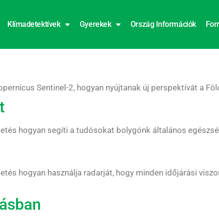
Klímadetektívek
Gyerekek
Ország Információk
For
dia
pernicus Sentinel-2, hogyan nyújtanak új perspektívát a Föl
t
ldetés hogyan segíti a tudósokat bolygónk általános egészs
detés hogyan használja radarját, hogy minden időjárási visz
dásban