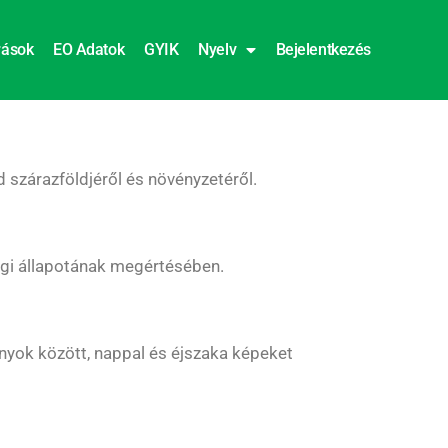
rások
EO Adatok
GYIK
Nyelv
Bejelentkezés
d szárazföldjéről és növényzetéről.
égi állapotának megértésében.
onyok között, nappal és éjszaka képeket