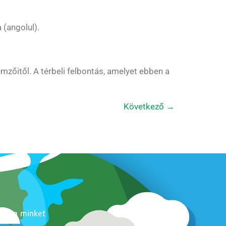
(angolul).
zőitől. A térbeli felbontás, amelyet ebben a
Következő
→
ssen minket