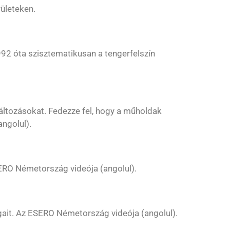
ületeken.
92 óta szisztematikusan a tengerfelszín
ltozásokat. Fedezze fel, hogy a műholdak
ngolul).
ERO Németország videója (angolul).
gait. Az ESERO Németország videója (angolul).