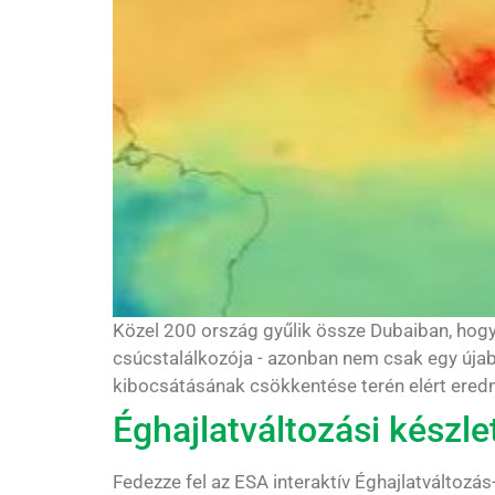
Közel 200 ország gyűlik össze Dubaiban, hogy
csúcstalálkozója - azonban nem csak egy újab
kibocsátásának csökkentése terén elért eredmén
Éghajlatváltozási készle
Fedezze fel az ESA interaktív Éghajlatváltozá