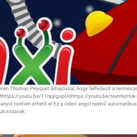
lzetén Thomas Pesquet űrhajóssal, hogy felfedezd a termész
iFMhttps://youtu.be/11npjIgopUohttps://youtu.be/texn9pH
panyol nyelven érhető el Ez a videó angol nyelvű automatikus
Kulcsszavak: