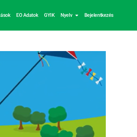
rások
EO Adatok
GYIK
Nyelv
Bejelentkezés