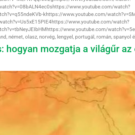
atch?v=08bALN4ec0shttps://www.youtube.com/watch?
tch?v=q55ndeKVb-khttps://www.youtube.com/watch?v=SM
atch?v=Us5xE15PIE4https://www.youtube.com/watch?
tch?v=tbNeyJEIbHMhttps://www.youtube.com/watch?v=5ee
lland, német, olasz, norvég, lengyel, portugál, román, spanyol 
: hogyan mozgatja a világűr az 