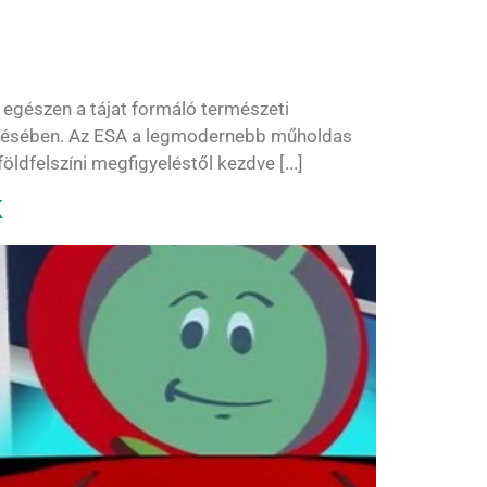
 egészen a tájat formáló természeti
vetésében. Az ESA a legmodernebb műholdas
öldfelszíni megfigyeléstől kezdve [...]
k