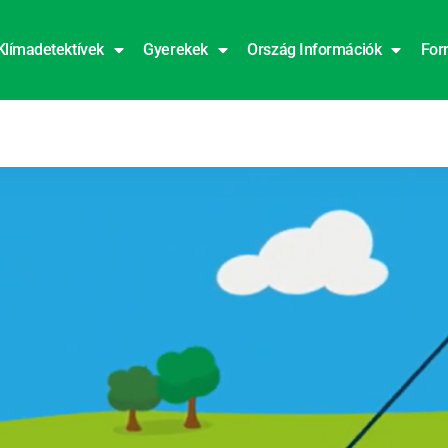
Klímadetektívek
Gyerekek
Ország Információk
For
dia