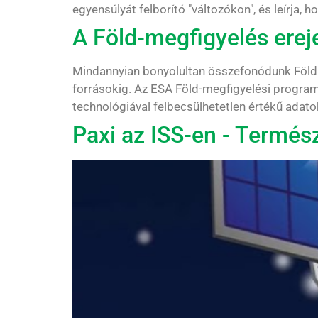
egyensúlyát felborító "változókon", és leírja,
A Föld-megfigyelés erej
Mindannyian bonyolultan összefonódunk Földünk
forrásokig. Az ESA Föld-megfigyelési progra
technológiával felbecsülhetetlen értékű adatoka
Paxi az ISS-en - Termé