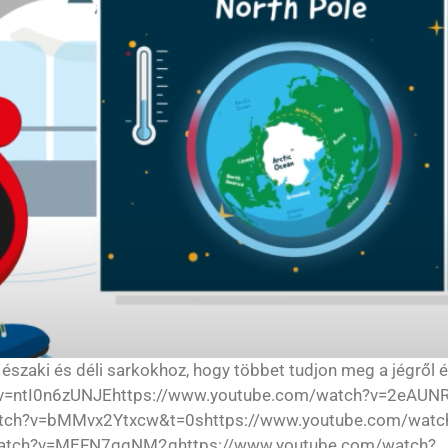
 északi és déli sarkokhoz, hogy többet tudjon meg a jégről 
h?v=ntI0n6zUNJEhttps://www.youtube.com/watch?v=2eAU
atch?v=bMMvx2Ytxcw&t=0shttps://www.youtube.com/watc
atch?v=MEFN7qqNM2ghttps://www.youtube.com/watch?