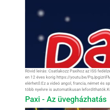
Rövid leírás: Csatlakozz Paxihoz az ISS fedé
en 12 éves korig https://youtu.be/PqJpgizr
elérhető:Ez a videó angol, francia, német és s
több nyelvre is automatikusan lefordíthatók.
Paxi - Az üvegházhatás