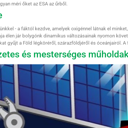
 hogyan méri őket az ESA az űrből.
e
kel - a fáktól kezdve, amelyek oxigénnel látnak el minket,
mja élen jár bolygónk dinamikus változásainak nyomon kö
t gyűjt a Föld légköréről, szárazföldjéről és óceánjairól. A f
szetes és mesterséges műholda