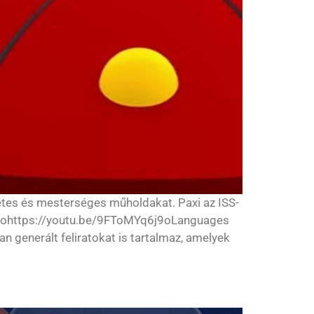
etes és mesterséges műholdakat. Paxi az ISS-
uk-ohttps://youtu.be/9FToMYq6j9oLanguages
an generált feliratokat is tartalmaz, amelyek