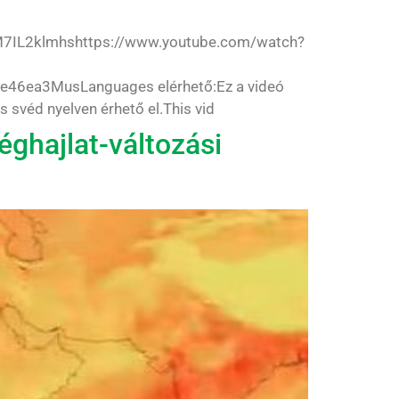
7IL2klmhshttps://www.youtube.com/watch?
46ea3MusLanguages elérhető:Ez a videó
és svéd nyelven érhető el.This vid
éghajlat-változási