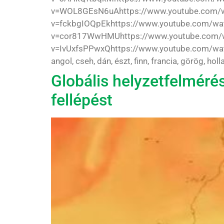
v=WOL8GEsN6uAhttps://www.youtube.com/w
v=fckbgIOQpEkhttps://www.youtube.com/wa
v=cor817WwHMUhttps://www.youtube.com/w
v=IvUxfsPPwxQhttps://www.youtube.com/wa
angol, cseh, dán, észt, finn, francia, görög, ho
Globális helyzetfelmérés
fellépést