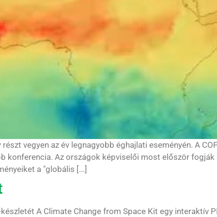
 részt vegyen az év legnagyobb éghajlati eseményén. A COP
b konferencia. Az országok képviselői most először fogják
yeiket a "globális [...]
t
s-készletét A Climate Change from Space Kit egy interaktív P