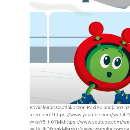
Rövid leírás:Csatlakozzon Paxi kalandjához az
szerepéről.https://www.youtube.com/watc
v=knY5_t-07Mkhttps://www.youtube.com/w
v=JAHkQftbqkMhttps://www.youtube.com/w