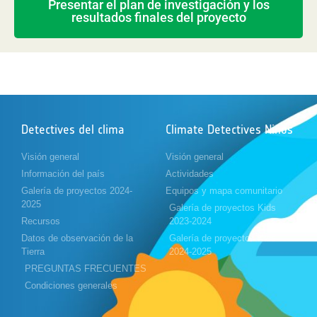
Presentar el plan de investigación y los
resultados finales del proyecto
Detectives del clima
Climate Detectives Niños
Visión general
Visión general
Información del país
Actividades
Galería de proyectos 2024-
Equipos y mapa comunitario
2025
Galería de proyectos Kids
Recursos
2023-2024
Datos de observación de la
Galería de proyectos Kids
Tierra
2024-2025
PREGUNTAS FRECUENTES
Condiciones generales