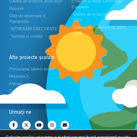
Galeria de proiecte 2024-2025
Echipele și harta Comunității
Europene
Resurse
Galerie de proiecte Kids 2023-
Date de observare a
2024
Pământului
Galeria de proiecte Kids 2024-
ÎNTREBĂRI FRECVENTE
2025
Termeni și condiții
Alte proiecte școlare
Provocarea taberei lunare
Misiunea X
Astropi
Cansat
Urmați-ne