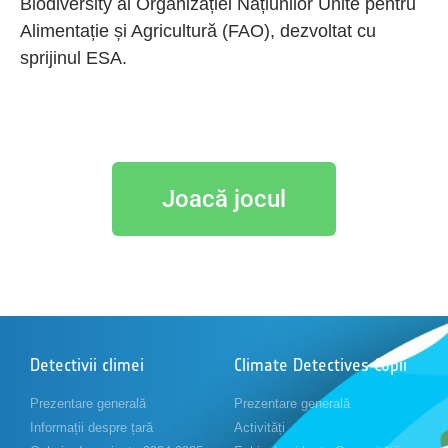
Biodiversity al Organizației Națiunilor Unite pentru
Alimentație și Agricultură (FAO), dezvoltat cu
sprijinul ESA.
Joacă jocul
Detectivii climei
Climate Detectives Copii
Prezentare generală
Prezentare generală
Informații despre țară
Activități