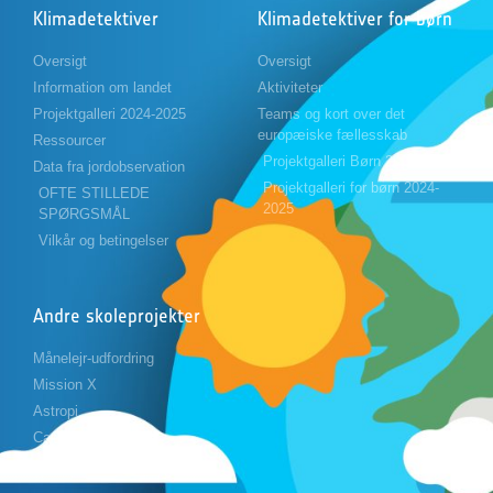
Klimadetektiver
Klimadetektiver for børn
Oversigt
Oversigt
Information om landet
Aktiviteter
Projektgalleri 2024-2025
Teams og kort over det
europæiske fællesskab
Ressourcer
Projektgalleri Børn 2023-2024
Data fra jordobservation
Projektgalleri for børn 2024-
OFTE STILLEDE
2025
SPØRGSMÅL
Vilkår og betingelser
Andre skoleprojekter
Månelejr-udfordring
Mission X
Astropi
Cansat