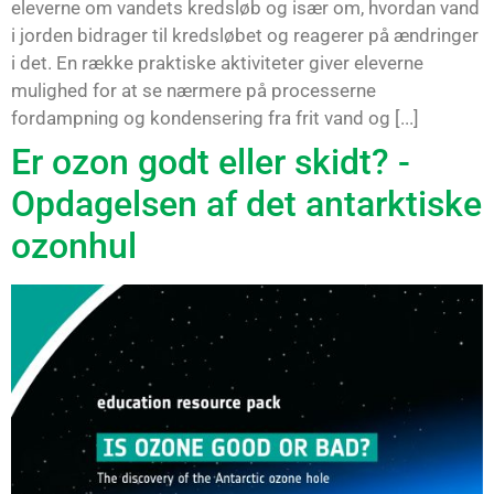
eleverne om vandets kredsløb og især om, hvordan vand
i jorden bidrager til kredsløbet og reagerer på ændringer
i det. En række praktiske aktiviteter giver eleverne
mulighed for at se nærmere på processerne
fordampning og kondensering fra frit vand og [...]
Er ozon godt eller skidt? -
Opdagelsen af det antarktiske
ozonhul