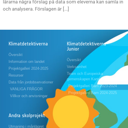
lärarna några förslag på data som eleverna kan samla in
och analysera. Förslagen är [...]
Klimatdetektiverna
Klimatdetektiverna
Junior
Översikt
Översikt
Information om landet
Verksamhet
Projektgalleri 2024-2025
Team och Europeiska
Resurser
gemenskapen Karta
Data från jordobservationer
Projektgalleri Barn 2023-2024
VANLIGA FRÅGOR
Projektgalleri Barn 2024-2025
Villkor och anvisningar
Andra skolprojekt
Utmaning i månlägret