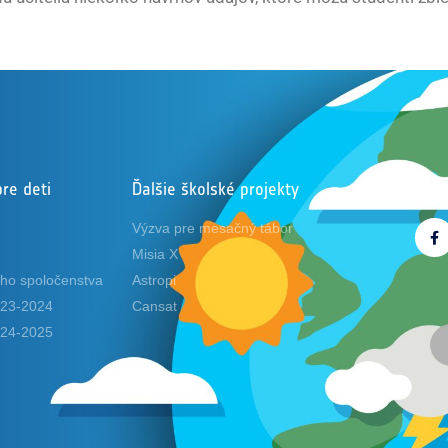
pre deti
Ďalšie školské projekty
Sled
Výzva pre mesačný tábor
Misia X
ho spoločenstva
Astropi
2023-2024
Cansat
2024-2025