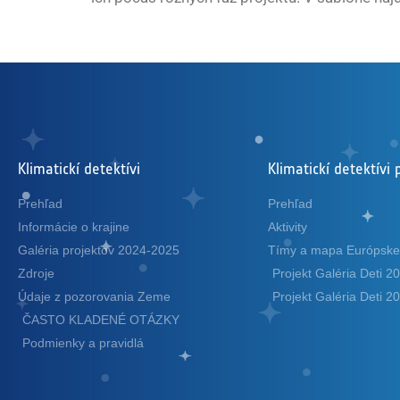
Klimatickí detektívi
Klimatickí detektívi 
Prehľad
Prehľad
Informácie o krajine
Aktivity
Galéria projektov 2024-2025
Tímy a mapa Európske
Zdroje
Projekt Galéria Deti 
Údaje z pozorovania Zeme
Projekt Galéria Deti 
ČASTO KLADENÉ OTÁZKY
Podmienky a pravidlá