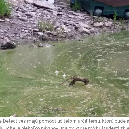
te Detectives majú pomôcť učiteľom určiť tému, ktorú bude i
 učitelia niekoľko návrhov údajov, ktoré môžu študenti zbiera