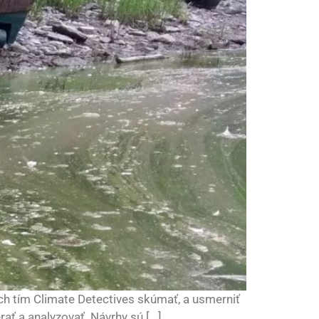
ch tím Climate Detectives skúmať, a usmerniť
ť a analyzovať. Návrhy sú [...]