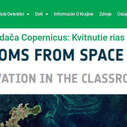
ickí Detektívi
Deti
Informácie O Krajine
Zdroje
Údaj
dy
dača Copernicus: Kvitnutie rias