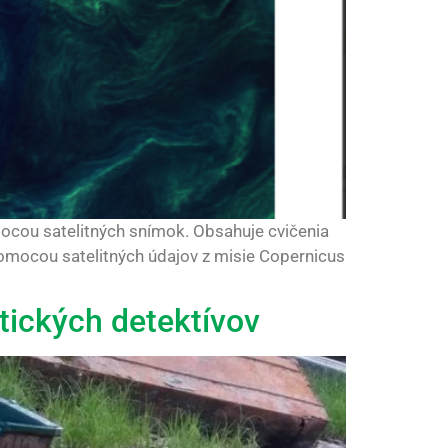
omocou satelitných snímok. Obsahuje cvičenia
 Pomocou satelitných údajov z misie Copernicus
atických detektívov