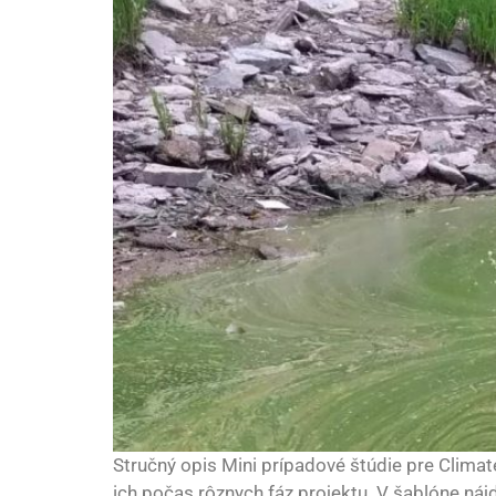
Stručný opis Mini prípadové štúdie pre Clima
ich počas rôznych fáz projektu. V šablóne nájdu