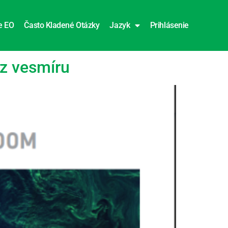
e EO
Často Kladené Otázky
Jazyk
Prihlásenie
 z vesmíru