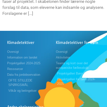
faser af projektet. I skabelonen finder lærerne nogle
forslag til data, som eleverne kan indsamle og analysere.
Forslagene er [...]
Klimadetektiver
Klimadetektiver for børn
Oversigt
Oversigt
Information om landet
Aktiviteter
Projektgalleri 2024-2025
Teams og kort over det
europæiske fællesskab
Ressourcer
Projektgalleri Børn 2023-2024
Data fra jordobservation
Projektgalleri for børn 2024-
OFTE STILLEDE
2025
SPØRGSMÅL
Vilkår og betingelser
Andre skoleprojekter