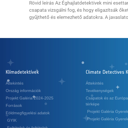
Rövid leírás Az Éghajlatdetektívek mini esett
csapata vizsgálni fog, és hogy eligazítsák őke
gyűjthető és elemezhető adatokra. A javaslatok
Klímadetektívek
Climate Detectives K
Áttekintés
Áttekintés
Ország információk
Tevékenységek
Projekt Galéria 2024-2025
Csapatok és az Európa
térképe
Források
Projekt Galéria Gyer
Földmegfigyelési adatok
Projekt Galéria Gyer
GYIK
Feltételek és feltételek