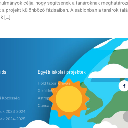
anulmányok célja, hogy segítsenek a tanároknak meghatározn
t a projekt különböző fázisaiban. A sablonban a tanárok talál
 [...]
ids
Egyéb iskolai projektek
Köve
Hold tábor kihívás
X küldetés
i Közösség
Astropi
Cansat
ekek 2023-2024
ekek 2024-2025