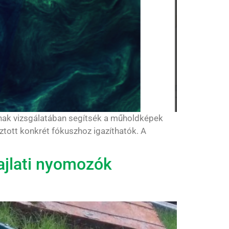
ainak vizsgálatában segítsék a műholdképek
sztott konkrét fókuszhoz igazíthatók. A
ajlati nyomozók