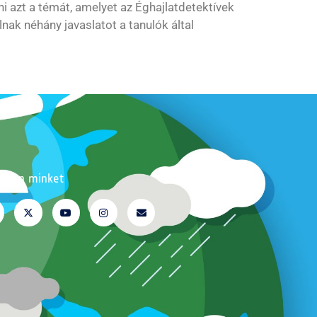
i azt a témát, amelyet az Éghajlatdetektívek
nak néhány javaslatot a tanulók által
ssen minket