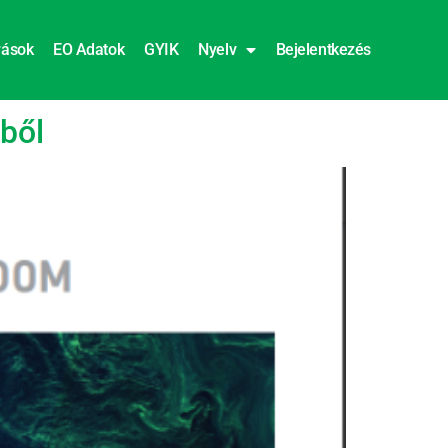
rások
EO Adatok
GYIK
Nyelv
Bejelentkezés
ből