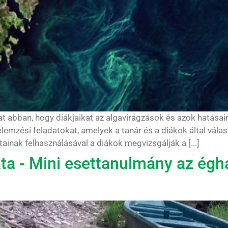
kat abban, hogy diákjaikat az algavirágzások és azok hatás
lemzési feladatokat, amelyek a tanár és a diákok által vála
inak felhasználásával a diákok megvizsgálják a [...]
a - Mini esettanulmány az égh