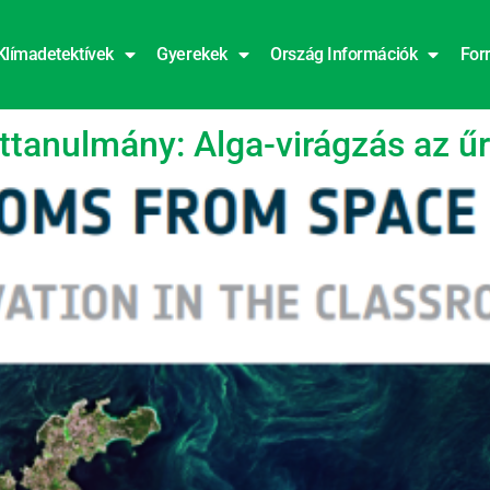
Klímadetektívek
Gyerekek
Ország Információk
For
tanulmány: Alga-virágzás az űr