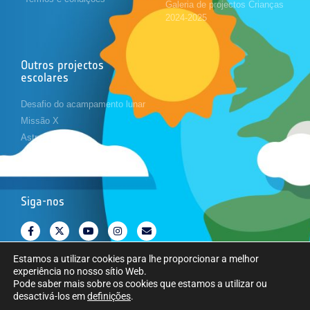
Galeria de projectos Crianças
2024-2025
Outros projectos
escolares
Desafio do acampamento lunar
Missão X
Astropi
Cansat
Siga-nos
Estamos a utilizar cookies para lhe proporcionar a melhor
experiência no nosso sítio Web.
Pode saber mais sobre os cookies que estamos a utilizar ou
desactivá-los em
definições
.
Copyright © Agência Espacial Europeia. Todos os direitos reservados.