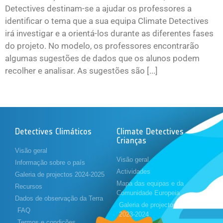
Detectives destinam-se a ajudar os professores a
identificar o tema que a sua equipa Climate Detectives
irá investigar e a orientá-los durante as diferentes fases
do projeto. No modelo, os professores encontrarão
algumas sugestões de dados que os alunos podem
recolher e analisar. As sugestões são [...]
Detectives Climáticos
Climate Detectives
Crianças
Visão geral
Visão geral
Informação sobre o país
Actividades
Galeria de projectos 2024-2025
Mapa das equipas e da
Recursos
Comunidade Europeia
Dados de observação da Terra
Galeria de projectos Crianças
FAQ
2023-2024
Termos e condições