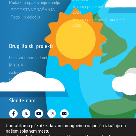
Podatki o opazovanju Zemlje
Galerija projektov Otroci 2023-
POGOSTA VPRAŠANJA
2024
Pogoji in določila
Galerija projektov Otroci 2024-
2025
Drugi šolski projekti
Izziv za tabor na Luni
Misija X
Astropi
Cansat
Sledite nam
Uporabljamo piškotke, da vam omogočimo najboljšo izkušnjo na
našem spletnem mestu.