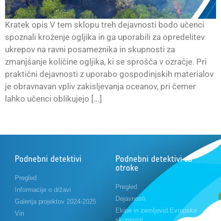
Kratek opis V tem sklopu treh dejavnosti bodo učenci
spoznali kroženje ogljika in ga uporabili za opredelitev
ukrepov na ravni posameznika in skupnosti za
zmanjšanje količine ogljika, ki se sprošča v ozračje. Pri
praktični dejavnosti z uporabo gospodinjskih materialov
je obravnavan vpliv zakisljevanja oceanov, pri čemer
lahko učenci oblikujejo [...]
Podnebni detektivi
Podnebni detektivi za
otroke
Pregled
Pregled
Informacije o državi
Dejavnosti
Galerija projektov 2024-2025
Ekipe in zemljevid Evropske
Viri
skupnosti