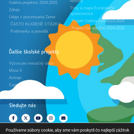
Aktivity
Galéria projektov 2024-2025
Tímy a mapa Európskeho
Zdroje
spoločenstva
Údaje z pozorovania Zeme
Projekt Galéria Deti 2023-2024
ČASTO KLADENÉ OTÁZKY
Projekt Galéria Deti 2024-2025
Podmienky a pravidlá
Ďalšie školské projekty
Výzva pre mesačný tábor
Misia X
Astropi
Cansat
Sledujte nás
Používame súbory cookie, aby sme vám poskytli čo najlepší zážitok