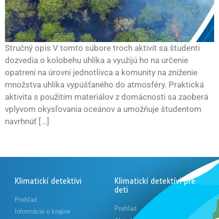
Stručný opis V tomto súbore troch aktivít sa študenti
dozvedia o kolobehu uhlíka a využijú ho na určenie
opatrení na úrovni jednotlivca a komunity na zníženie
množstva uhlíka vypúšťaného do atmosféry. Praktická
aktivita s použitím materiálov z domácnosti sa zaoberá
vplyvom okysľovania oceánov a umožňuje študentom
navrhnúť [...]
Klimatickí detektívi
Klimatickí detektívi pre
deti
Prehľad
Prehľad
Informácie o krajine