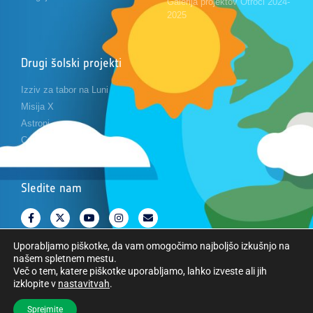
Galerija projektov Otroci 2024-
2025
Drugi šolski projekti
Izziv za tabor na Luni
Misija X
Astropi
Cansat
Sledite nam
Uporabljamo piškotke, da vam omogočimo najboljšo izkušnjo na
našem spletnem mestu.
Več o tem, katere piškotke uporabljamo, lahko izveste ali jih
izklopite v
nastavitvah
.
Avtorske pravice © Evropska vesoljska agencija. Vse pravice pridržane.
Sprejmite