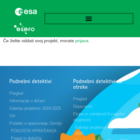
Če želite oddati svoj projekt, morate
prijava
.
Podnebni detektivi
Podnebni detektivi za
otroke
Pregled
Pregled
Informacije o državi
Dejavnosti
Galerija projektov 2024-2025
Ekipe in zemljevid Evropske
Viri
skupnosti
Podatki o opazovanju Zemlje
Galerija projektov Otroci 2023-
POGOSTA VPRAŠANJA
2024
Pogoji in določila