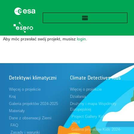
Aby móc przesłać swój projekt, musisz
login
.
Detektywi klimatyczni
Climate Detectives Kids
Więcej o projekcie
Więcej o projekcie
Kraj
Działania
Galeria projektów 2024-2025
Drużyny i mapa Wspólnoty
Europejskiej
Materiały
Project Gallery Kids 2023-
Dane z obserwacji Ziemi
2024
FAQ
Galeria projektów Kids 2024-
Zasady i warunki