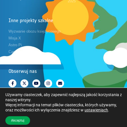
2025
Inne projekty szkolne
Wyzwanie obozu księżycowego
Misja X
Astro Pi
CanSat
Obserwuj nas
Używamy ciasteczek, aby zapewnić najlepszą jakość korzystania z
naszej witryny.
Więcej informacji na temat plików ciasteczka, których używamy,
oraz możliwości ich wyłączenia znajdziesz w
ustawieniach
.
Copyright © Europejska Agencja Kosmiczna. Wszelkie prawa zastrzeżone.
Akceptuj